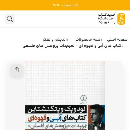
کد تخفیف: MRD
ادبیات
ادبیات ملل
هنوز جستجویی انجام نشده است.
هنر
ادبیات ایران
صفحه اصلی
همه محصولات
اندیشه و تفکر
ادبیات آمریکا
کتاب های آبی و قهوه ای - تمهیدات پژوهش های فلسفی
روانشناسی
ادبیات انگلیس
تاریخ و سیاست
ادبیات فرانسه
ادبیات ایتالیا
نشریات
ادبیات روسیه
کودک و نوجوان
ادبیات آمریکای لاتین
علوم اجتماعی
ادبیات آلمان
ادبیات ترکیه
فلسفه
ادبیات آسیا