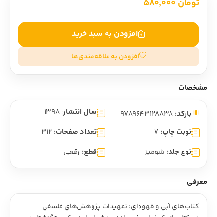
تومان 580,000
افزودن به سبد خرید
افزودن به علاقه‌مندی‌ها
مشخصات
سال انتشار:
1398
بارکد:
9789643128838
نوبت چاپ:
7
تعداد صفحات:
312
نوع جلد:
شومیز
قطع:
رقعی
معرفی
کتاب‌هاي آبي و قهوه‌اي: تمهيدات پژوهش‌هاي فلسفي