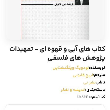
ادیان و اساطیر
سایر کشورهای اروپا
زبان خارجی
داستان کوتاه
مرجع و علمی
شعر و متون کهن
کتاب های آبی و قهوه ای - تمهیدات
ادبیات
پژوهش های فلسفی
زندگینامه
نویسنده:
لودویگ ویتگنشتاین
مترجم:
ایرج قانونی
ادبیات نمایشی
ناشر:
نشر نی
دسته‌بندی:
اندیشه و تفکر
کد آیتم:
158640