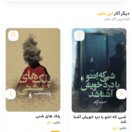
دیگر آثار
این ناشر
تازه ترین آثار ناشر
پلک های شنی
شبی که انتو با درد خویش آشنا
شد
ناشر:
افق
ناشر:
افق