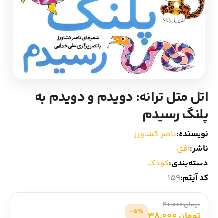
ادیان و اساطیر
سایر کشورهای اروپا
زبان خارجی
داستان کوتاه
مرجع و علمی
شعر و متون کهن
اتل متل ترانه: دویدم و دویدم به
ادبیات
پلنگ رسیدم
زندگینامه
نویسنده:
ناصر کشاورز
ناشر:
افق
ادبیات نمایشی
دسته‌بندی:
کودک
کد آیتم:
159
تومان 40,000
5٪-
تومان 38,000