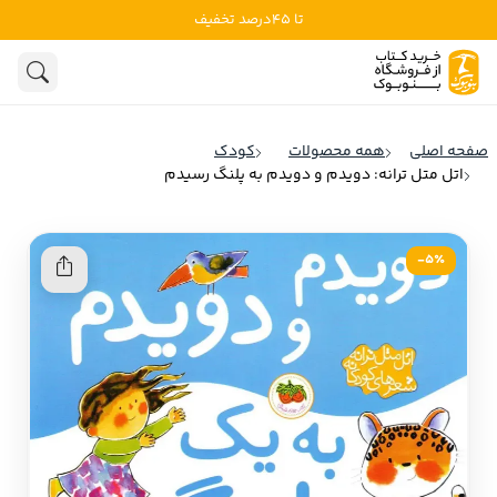
تا 45درصد تخفیف
ادبیات
ادبیات ملل
هنوز جستجویی انجام نشده است.
هنر
ادبیات ایران
صفحه اصلی
همه محصولات
کودک
ادبیات آمریکا
اتل متل ترانه: دویدم و دویدم به پلنگ رسیدم
روانشناسی
ادبیات انگلیس
تاریخ و سیاست
ادبیات فرانسه
5٪-
ادبیات ایتالیا
نشریات
ادبیات روسیه
کودک و نوجوان
ادبیات آمریکای لاتین
علوم اجتماعی
ادبیات آلمان
ادبیات ترکیه
فلسفه
ادبیات آسیا