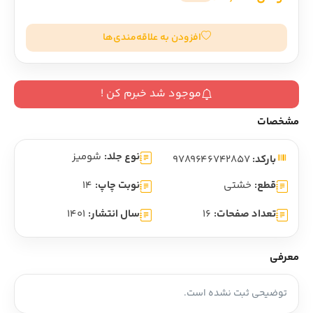
افزودن به علاقه‌مندی‌ها
موجود شد خبرم کن !
مشخصات
نوع جلد:
شومیز
بارکد:
9789646742857
قطع:
خشتی
نوبت چاپ:
14
تعداد صفحات:
16
سال انتشار:
1401
معرفی
توضیحی ثبت نشده است.