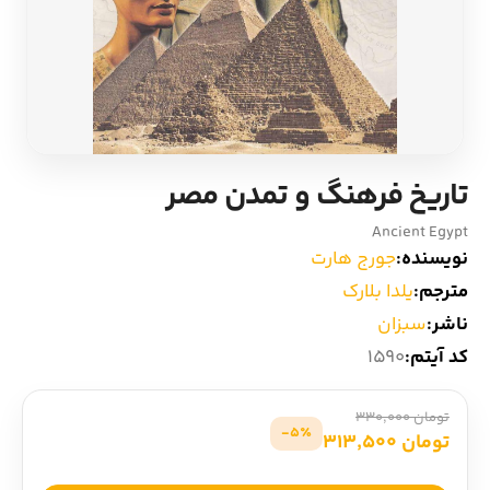
ادیان و اساطیر
سایر کشورهای اروپا
زبان خارجی
داستان کوتاه
مرجع و علمی
شعر و متون کهن
تاریخ فرهنگ و تمدن مصر
ادبیات
Ancient Egypt
نویسنده:
جورج هارت
زندگینامه
مترجم:
یلدا بلارک
ناشر:
سبزان
ادبیات نمایشی
کد آیتم:
1590
تومان 330,000
5٪-
تومان 313,500