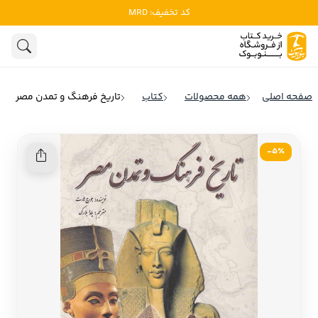
کد تخفیف: MRD
ادبیات
ادبیات ملل
هنوز جستجویی انجام نشده است.
هنر
ادبیات ایران
صفحه اصلی
همه محصولات
کتاب
تاریخ فرهنگ و تمدن مصر
ادبیات آمریکا
روانشناسی
ادبیات انگلیس
5٪-
تاریخ و سیاست
ادبیات فرانسه
ادبیات ایتالیا
نشریات
ادبیات روسیه
کودک و نوجوان
ادبیات آمریکای لاتین
علوم اجتماعی
ادبیات آلمان
ادبیات ترکیه
فلسفه
ادبیات آسیا