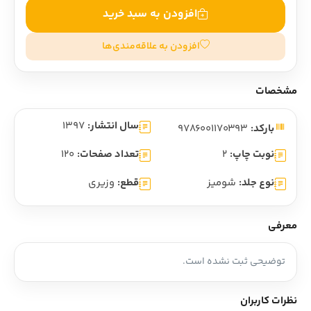
افزودن به سبد خرید
افزودن به علاقه‌مندی‌ها
مشخصات
سال انتشار:
1397
بارکد:
9786001170393
نوبت چاپ:
2
تعداد صفحات:
120
نوع جلد:
شومیز
قطع:
وزیری
معرفی
توضیحی ثبت نشده است.
نظرات کاربران