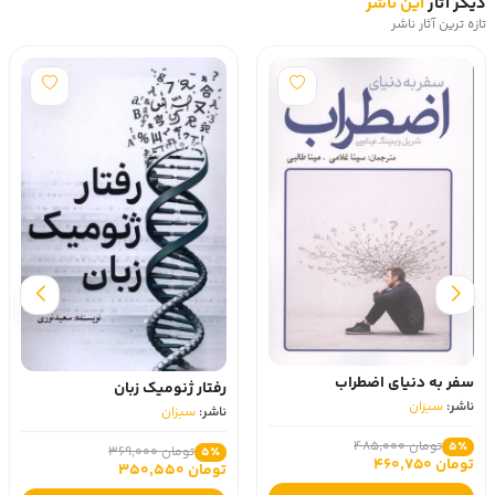
دیگر آثار
این ناشر
تازه ترین آثار ناشر
سفر به دنیای اضطراب
رفتار ژنومیک زبان
ناشر:
سبزان
ناشر:
سبزان
تومان 485,000
5٪
تومان 369,000
5٪
تومان 460,750
تومان 350,550