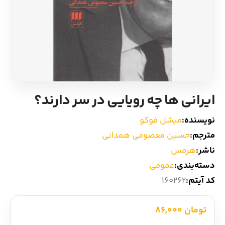
ادیان و اساطیر
سایر کشورهای اروپا
زبان خارجی
داستان کوتاه
مرجع و علمی
شعر و متون کهن
ایرانی ها چه رویایی در سر دارند؟
ادبیات
نویسنده:
میشل فوکو
زندگینامه
مترجم:
حسین معصومی همدانی
ناشر:
هرمس‏
ادبیات نمایشی
دسته‌بندی:
عمومی
کد آیتم:
160262
تومان 86,000