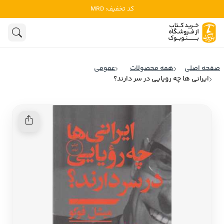
کد تخفیف: MRD
ادبیات
ادبیات ملل
هنوز جستجویی انجام نشده است.
هنر
ادبیات ایران
صفحه اصلی
همه محصولات
عمومی
ادبیات آمریکا
ایرانی ها چه رویایی در سر دارند؟
روانشناسی
ادبیات انگلیس
تاریخ و سیاست
ادبیات فرانسه
ادبیات ایتالیا
نشریات
ادبیات روسیه
کودک و نوجوان
ادبیات آمریکای لاتین
علوم اجتماعی
ادبیات آلمان
ادبیات ترکیه
فلسفه
ادبیات آسیا