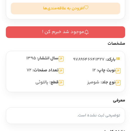
افزودن به علاقه‌مندی‌ها
موجود شد خبرم کن !
مشخصات
سال انتشار:
1395
بارکد:
9789646641327
نوبت چاپ:
12
تعداد صفحات:
72
نوع جلد:
شومیز
قطع:
پالتوئی
معرفی
توضیحی ثبت نشده است.