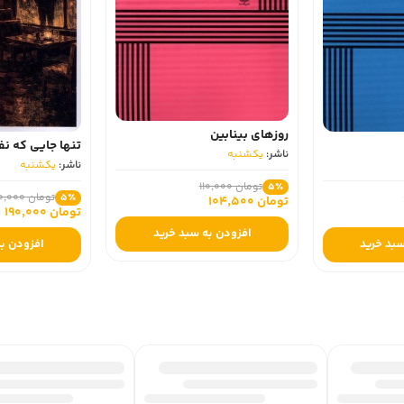
روزهای بینابین
تنها جایی که ن
ناشر:
یکشنبه
ناشر:
یکشنبه
تومان 110,000
5٪
تومان 200,000
5٪
تومان 104,500
تومان 190,000
افزودن به سبد خرید
سبد خرید
افزودن به