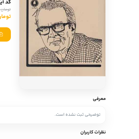
کد آی
ادبیات آلمان
ادیان و اساطیر
تومان 200,000
ادبیات ترکیه
تومان ,000
زبان خارجی
ادبیات آسیا
مرجع و علمی
سایر کشورهای اروپا
ادبیات
جستار و مقاله
آموزش نویسندگی
نقد ادبی
معرفی
طنز و گزین گویه
توضیحی ثبت نشده است.
زبان شناسی
تاریخ ادبیات
نظرات کاربران
ویرایش و ترجمه