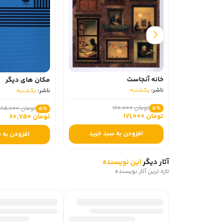
خانه آنجاست
مکان‌ های دیگر
ناشر:
یکشنبه
ناشر:
یکشنبه
تومان 180,000
تومان 85,000
5٪
5٪
تومان 171,000
تومان 80,750
افزودن به سبد خرید
افزودن به 
آثار دیگر
این نویسنده
تازه ترین آثار نویسنده