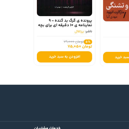
پرونده ی گرگ بد گنده - 9
نماینامه ی 10 دقیقه ای برای بچه
ها
ناشر:
پرتقال
تومان 79,000
5٪
تومان 75,050
افزودن به سبد خرید
سبد خرید
خدمات مشتریان