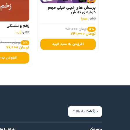
پرسش های خیلی خیلی مهم
درباره ی دانش
ناشر:
هوپا
زخم و تشنگی
تومان 780,000
5٪
ناشر:
رایبد
تومان 741,000
تومان 80,000
5٪
افزودن به سبد خرید
تومان 76,000
افزودن به 
بازگشت به بالا
بنوبوک
ارتباط با ما