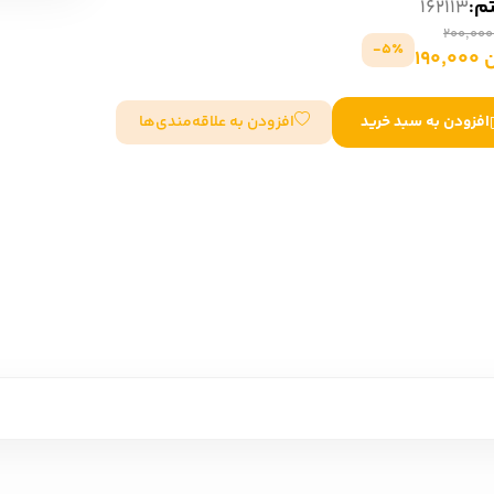
تم:
162113
سایر کشورهای اروپا
5٪-
190
داستان کوتاه
افزودن به علاقه‌مندی‌ها
افزودن به سبد خرید
شعر و متون کهن
زندگینامه
ادبیات
ادبیات
زندگینامه و خاطرات
نمایشن
زندگینامه
سفرنامه
یادداشت‌ها و نامه‌ها
ادبیات نمایشی