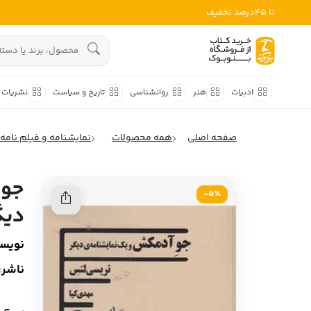
تا 45درصد تخفیف
ادبیات
هنوز جستجویی انجام نشده است.
هنر
ادبیات
هنر
روانشناسی
تاریخ و سیاست
نشریات
روانشناسی
ادبیات ملل
صفحه اصلی
همه محصولات
نمایشنامه و فیلم نامه
ادبیات ایران
تاریخ و سیاست
ادبیات آمریکا
جو 
نشریات
5٪-
ادبیات انگلیس
دیگ
کودک و نوجوان
ادبیات فرانسه
نویسن
ادبیات ایتالیا
علوم اجتماعی
ناشر:
ادبیات روسیه
فلسفه
ادبیات آمریکای لاتین