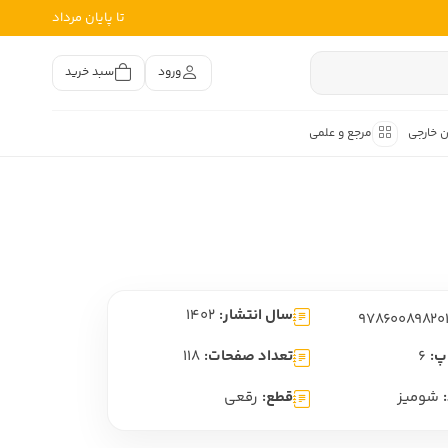
تا پایان مرداد
ورود
سبد خرید
ن خارجی
مرجع و علمی
متون کهن
اصر فارسی
هان
هن فارسی
سال انتشار:
1402
هن فارسی
تفسیر متون کهن
پ:
6
تعداد صفحات:
118
شومیز
قطع:
رقعی