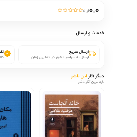
0.0
از ۵
خدمات و ارسال
ارسال سریع
تضم
ارسال به سراسر کشور در کمترین زمان
کال
دیگر آثار
این ناشر
تازه ترین آثار ناشر