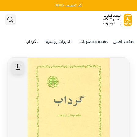
کد تخفیف: MRD
ادبیات
ادبیات ملل
هنوز جستجویی انجام نشده است.
هنر
ادبیات ایران
صفحه اصلی
همه محصولات
ادبیات روسیه
گرداب
ادبیات آمریکا
روانشناسی
ادبیات انگلیس
تاریخ و سیاست
ادبیات فرانسه
ادبیات ایتالیا
نشریات
ادبیات روسیه
کودک و نوجوان
ادبیات آمریکای لاتین
علوم اجتماعی
ادبیات آلمان
ادبیات ترکیه
فلسفه
ادبیات آسیا