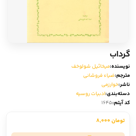
ادیان و اساطیر
سایر کشورهای اروپا
زبان خارجی
داستان کوتاه
مرجع و علمی
شعر و متون کهن
گرداب
ادبیات
نویسنده:
میخائیل شولوخف
مترجم:
ضیاء فروشانی
زندگینامه
ناشر:
خوارزمی
دسته‌بندی:
ادبیات روسیه
ادبیات نمایشی
کد آیتم:
1645
تومان 8,000