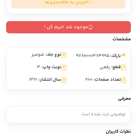
افزودن به علاقه‌مندی‌ها
موجود شد خبرم کن !
مشخصات
نوع جلد:
شومیز
بارکد:
9780000474995
قطع:
رقعی
نوبت چاپ:
3
تعداد صفحات:
200
سال انتشار:
1361
معرفی
توضیحی ثبت نشده است.
نظرات کاربران