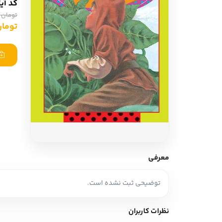
کد آی
ادبیات آلمان
ادیان و اساطیر
تومان 400,000
ادبیات ترکیه
تومان ,000
زبان خارجی
ادبیات آسیا
مرجع و علمی
سایر کشورهای اروپا
ادبیات
جستار و مقاله
آموزش نویسندگی
نقد ادبی
معرفی
طنز و گزین گویه
توضیحی ثبت نشده است.
زبان شناسی
تاریخ ادبیات
نظرات کاربران
ویرایش و ترجمه