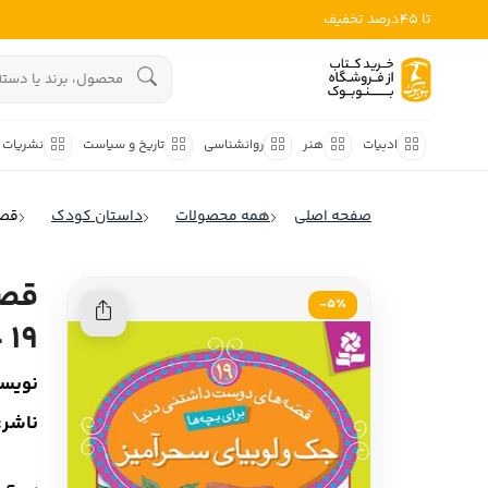
تا 45درصد تخفیف
ادبیات
هنوز جستجویی انجام نشده است.
هنر
ادبیات
هنر
روانشناسی
تاریخ و سیاست
نشریات
روانشناسی
ادبیات ملل
صفحه اصلی
همه محصولات
داستان کودک
قصه ه
ادبیات ایران
تاریخ و سیاست
ادبیات آمریکا
قصه
نشریات
5٪-
ادبیات انگلیس
19 - جک و لوبیای سحر آمیز
کودک و نوجوان
ادبیات فرانسه
نویسن
ادبیات ایتالیا
علوم اجتماعی
ناشر:
ادبیات روسیه
فلسفه
ادبیات آمریکای لاتین