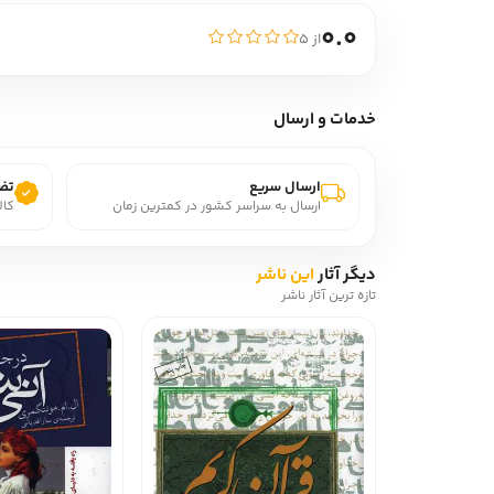
0.0
از ۵
خدمات و ارسال
ارسال سریع
تضم
ارسال به سراسر کشور در کمترین زمان
کال
دیگر آثار
این ناشر
تازه ترین آثار ناشر