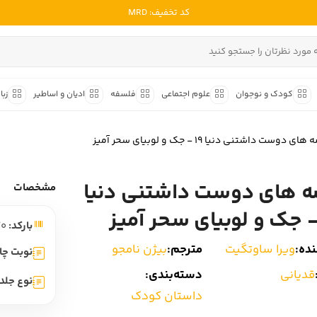
کد تخفیف: MRD
ادبیات ملل
ادبیات ایران
کودک و نوجوان
علوم اجتماعی
فلسفه
ادیان و اساطیر
زبا
ادبیات آمریکا
داستان کوتاه
شعر و 
ادبیات انگلیس
ای دوست داشتنی دنیا 19 - جک و لوبیای سحر آمیز
داستان کوتاه ایرانی
شعر مع
ادبیات فرانسه
داستان کوتاه خارجی
شعر ج
 های دوست داشتنی دنیا
ادبیات ایتالیا
مشخصات
متون ک
ادبیات روسیه
بارکد:
9786002511270
شعر ک
ادبیات آمریکای لاتین
ده:
ویرا ساوتگیت
مترجم:
بیژن نامجو
شرح و 
نوبت چا
ادبیات آلمان
قدیانی
دسته‌بندی:
نوع جلد:
ادبیات ترکیه
داستان کودک
ادبیات آسیا