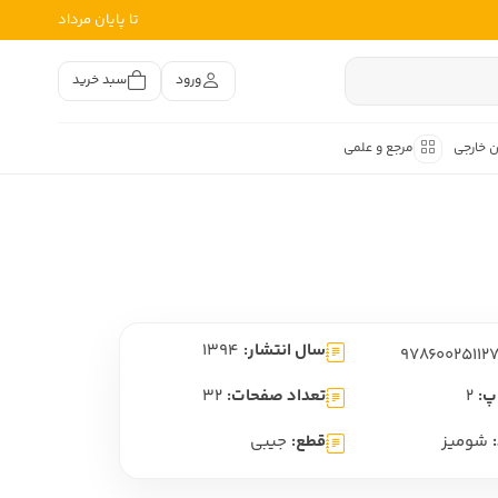
تا پایان مرداد
ورود
سبد خرید
ن خارجی
مرجع و علمی
متون کهن
اصر فارسی
هان
هن فارسی
سال انتشار:
1394
هن فارسی
تفسیر متون کهن
پ:
2
تعداد صفحات:
32
شومیز
قطع:
جیبی