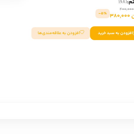
تم:
1681
سایر کشورهای اروپا
5٪-
380
داستان کوتاه
افزودن به علاقه‌مندی‌ها
افزودن به سبد خرید
شعر و متون کهن
زندگینامه
ادبیات
ادبیات
زندگینامه و خاطرات
نمایشن
زندگینامه
سفرنامه
یادداشت‌ها و نامه‌ها
ادبیات نمایشی