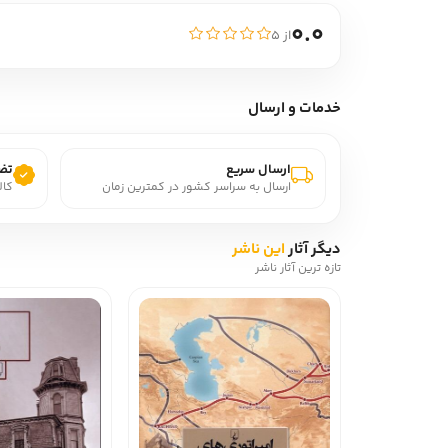
0.0
از ۵
خدمات و ارسال
ارسال سریع
تضم
ارسال به سراسر کشور در کمترین زمان
کال
دیگر آثار
این ناشر
تازه ترین آثار ناشر