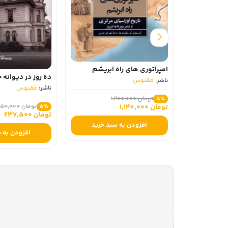
امپراتوری‌ های راه ابریشم
ده روز در دیوانه خ
ناشر:
ققنوس
ناشر:
ققنوس
تومان 1,200,000
5٪
تومان 250,000
تومان 1,140,000
5٪
تومان 237,500
افزودن به سبد خرید
افزودن به 