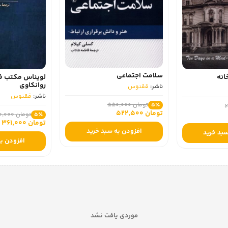
سلامت اجتماعی
انه
لویناس مکتب فر
روانکاوی
ناشر:
ققنوس
ناشر:
ققنوس
تومان 550,000
5٪
تومان 522,500
تومان 380,000
5٪
تومان 361,000
افزودن به سبد خرید
سبد خرید
افزودن به
موردی یافت نشد