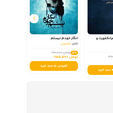
بازی آخر بانو
ناشر:
ققنوس
انکفورت و
انگار خودم نیستم
ناشر:
ققنوس
تومان 350,000
5٪
تومان 332,500
تومان 690,000
5٪
تومان 655,500
افزودن 
افزودن به سبد خرید
 سبد خرید