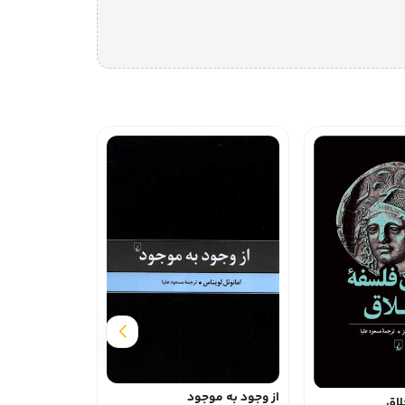
شرایط عشق -
از وجود به موجود
ناشر:
ققنوس
لاق