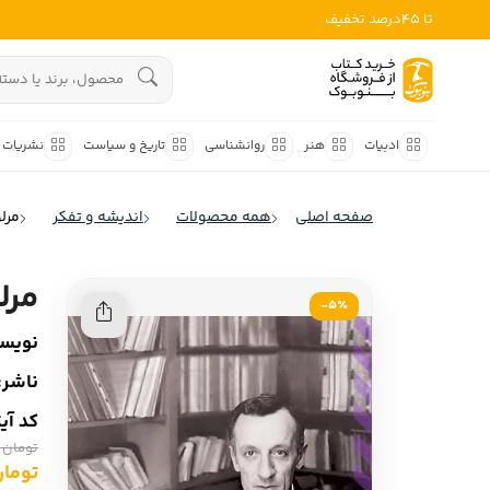
تا 45درصد تخفیف
ادبیات
هنوز جستجویی انجام نشده است.
هنر
ادبیات
هنر
روانشناسی
تاریخ و سیاست
نشریات
روانشناسی
ادبیات ملل
صفحه اصلی
همه محصولات
اندیشه و تفکر
مرل
ادبیات ایران
تاریخ و سیاست
ادبیات آمریکا
مرل
نشریات
5٪-
ادبیات انگلیس
نویسن
کودک و نوجوان
ادبیات فرانسه
ناشر:
ادبیات ایتالیا
علوم اجتماعی
کد آی
ادبیات روسیه
تومان 420,000
فلسفه
ادبیات آمریکای لاتین
تومان ,000