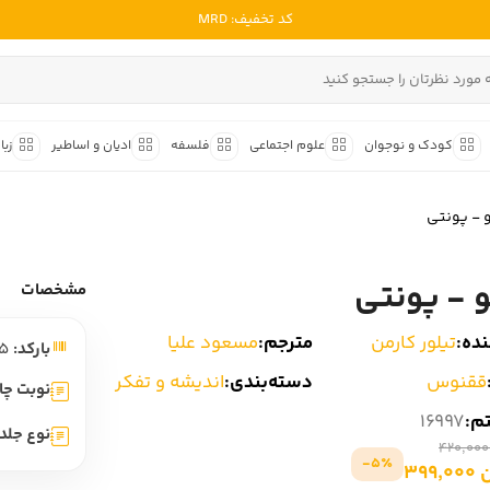
کد تخفیف: MRD
ادبیات ملل
ادبیات ایران
کودک و نوجوان
علوم اجتماعی
فلسفه
ادیان و اساطیر
زبا
ادبیات آمریکا
داستان کوتاه
شعر و 
ادبیات انگلیس
و - پونتی
داستان کوتاه ایرانی
شعر مع
ادبیات فرانسه
داستان کوتاه خارجی
شعر ج
و - پونتی
ادبیات ایتالیا
مشخصات
متون ک
ادبیات روسیه
ده:
تیلور کارمن
مترجم:
مسعود علیا
بارکد:
9789643119225
شعر ک
ادبیات آمریکای لاتین
ققنوس
دسته‌بندی:
اندیشه و تفکر
شرح و 
نوبت چا
ادبیات آلمان
تم:
16997
نوع جلد:
ادبیات ترکیه
5٪-
399
ادبیات آسیا