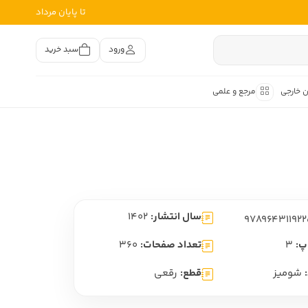
تا پایان مرداد
ورود
سبد خرید
ن خارجی
مرجع و علمی
متون کهن
اصر فارسی
هان
هن فارسی
سال انتشار:
1402
هن فارسی
تفسیر متون کهن
پ:
3
تعداد صفحات:
360
شومیز
قطع:
رقعی