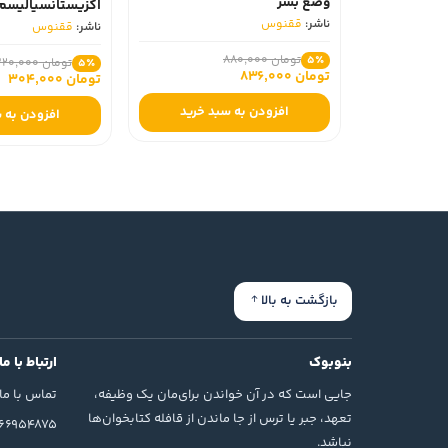
وضع بشر
اگزیستانسیالیسم 
ناشر:
ققنوس
ناشر:
ققنوس
تومان 880,000
5٪
تومان 320,000
5٪
تومان 836,000
تومان 304,000
افزودن به سبد خرید
افزودن به 
بازگشت به بالا
بنوبوک
ارتباط با ما
جایی است که در آن خواندن برای‌مان یک وظیفه،
تماس با ما
تعهد، جبر یا ترس از جا ماندن از قافله کتابخوان‌ها
166954875
نباشد.