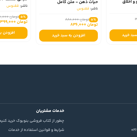
و اخلاق
حیات ذهن - متن کامل
ناشر:
ققنوس
ناشر:
ققنوس
تومان 420,000
5٪
تومان 880,000
5٪
تومان 399,000
تومان 836,000
افزودن به
سبد خرید
افزودن به سبد خرید
خدمات مشتریان
چطور از کتاب فروشی بنوبوک خرید کنیم
02
شرایط و قوانین استفاده از خدمات