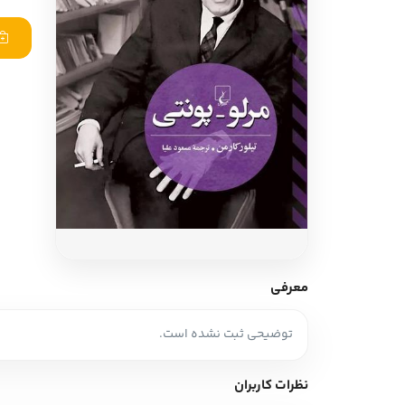
ادبیات آلمان
ادیان و اساطیر
ادبیات ترکیه
زبان خارجی
ادبیات آسیا
مرجع و علمی
سایر کشورهای اروپا
ادبیات
جستار و مقاله
آموزش نویسندگی
نقد ادبی
معرفی
طنز و گزین گویه
توضیحی ثبت نشده است.
زبان شناسی
تاریخ ادبیات
نظرات کاربران
ویرایش و ترجمه