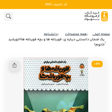
کد تخفیف: MRD
ادبیات
ادبیات ملل
هنوز جستجویی انجام نشده است.
هنر
ادبیات ایران
صفحه اصلی
همه محصولات
دانشنامه
ادبیات آمریکا
یک فنجان دانستنی درباره ی: قورباغه ها و بچه قورباغه ها(خورشید
روانشناسی
خانوم)
ادبیات انگلیس
تاریخ و سیاست
ادبیات فرانسه
5٪-
ادبیات ایتالیا
نشریات
ادبیات روسیه
کودک و نوجوان
ادبیات آمریکای لاتین
علوم اجتماعی
ادبیات آلمان
ادبیات ترکیه
فلسفه
ادبیات آسیا