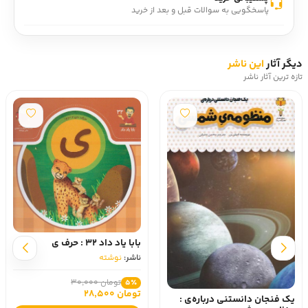
پاسخگویی به سوالات قبل و بعد از خرید
دیگر آثار
این ناشر
تازه ترین آثار ناشر
بابا یاد داد 32 : حرف ی
ناشر:
نوشته
تومان 30,000
5٪
تومان 28,500
یک فنجان دانستنی درباره‌ی :