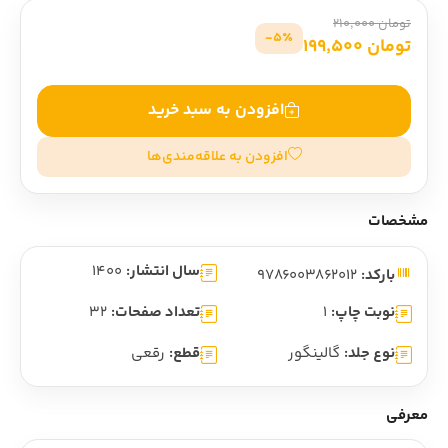
تومان 210,000
5٪-
تومان 199,500
افزودن به سبد خرید
افزودن به علاقه‌مندی‌ها
مشخصات
سال انتشار:
1400
بارکد:
9786003862012
نوبت چاپ:
1
تعداد صفحات:
32
نوع جلد:
گالینگور
قطع:
رقعی
معرفی