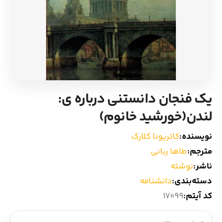
ادیان و اساطیر
سایر کشورهای اروپا
زبان خارجی
داستان کوتاه
مرجع و علمی
شعر و متون کهن
یک فنجان دانستنی درباره ی:
ادبیات
لندن(خورشید خانوم)
زندگینامه
نویسنده:
کاتریونا کلارک
مترجم:
طاها ربانی
ادبیات نمایشی
ناشر:
نوشته
دسته‌بندی:
دانشنامه
کد آیتم:
17099