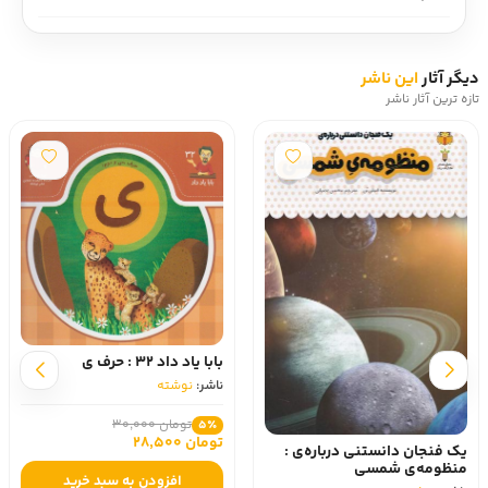
دیگر آثار
این ناشر
تازه ترین آثار ناشر
بابا یاد داد 32 : حرف ی
ناشر:
نوشته
تومان 30,000
5٪
تومان 28,500
یک فنجان دانستنی درباره‌ی :
منظومه‌ی شمسی
افزودن به سبد خرید