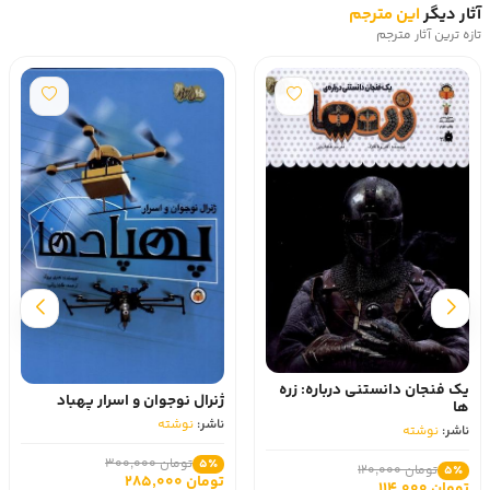
آثار دیگر
این مترجم
تازه ترین آثار مترجم
یک فنجان دانستنی درباره: زره
ژنرال نوجوان و اسرار پهباد
ها
ناشر:
نوشته
ناشر:
نوشته
تومان 300,000
5٪
تومان 120,000
5٪
تومان 285,000
تومان 114,000