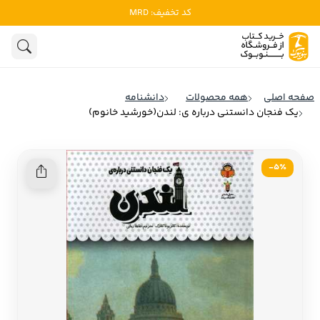
کد تخفیف: MRD
ادبیات
ادبیات ملل
هنوز جستجویی انجام نشده است.
هنر
ادبیات ایران
صفحه اصلی
همه محصولات
دانشنامه
ادبیات آمریکا
یک فنجان دانستنی درباره ی: لندن(خورشید خانوم)
روانشناسی
ادبیات انگلیس
تاریخ و سیاست
ادبیات فرانسه
5٪-
ادبیات ایتالیا
نشریات
ادبیات روسیه
کودک و نوجوان
ادبیات آمریکای لاتین
علوم اجتماعی
ادبیات آلمان
ادبیات ترکیه
فلسفه
ادبیات آسیا