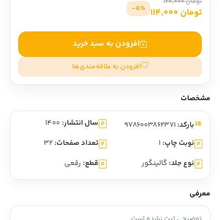
تومان 120,000
5٪-
تومان 114,000
افزودن به سبد خرید
افزودن به علاقه‌مندی‌ها
مشخصات
سال انتشار:
1400
بارکد:
9786003862371
نوبت چاپ:
1
تعداد صفحات:
32
نوع جلد:
گالینگور
قطع:
رقعی
معرفی
توضیحی ثبت نشده است.