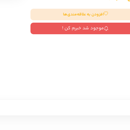
سایر کشورهای اروپا
افزودن به علاقه‌مندی‌ها
داستان کوتاه
موجود شد خبرم کن !
شعر و متون کهن
زندگینامه
ادبیات
ادبیات
زندگینامه و خاطرات
نمایشن
زندگینامه
سفرنامه
یادداشت‌ها و نامه‌ها
ادبیات نمایشی