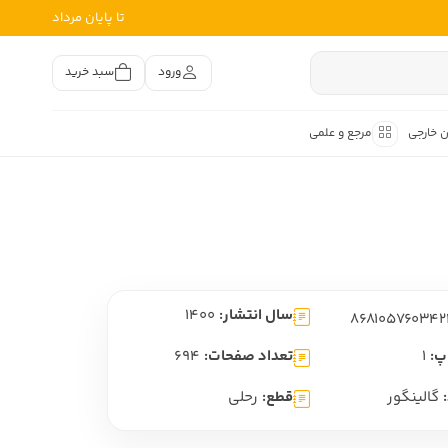
تا پایان مرداد
ورود
سبد خرید
ن خارجی
مرجع و علمی
متون کهن
اصر فارسی
هان
هن فارسی
سال انتشار:
1400
هن فارسی
تفسیر متون کهن
پ:
1
تعداد صفحات:
694
گالینگور
قطع:
رحلی