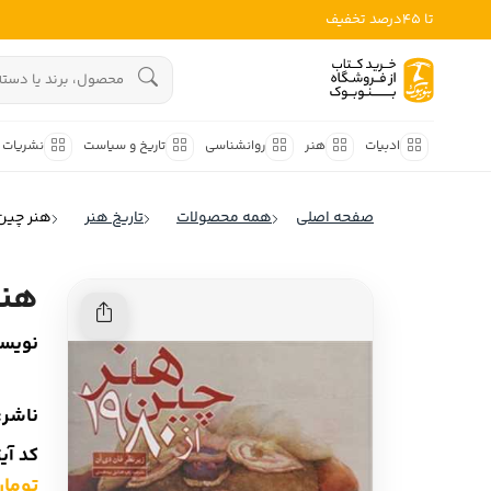
تا 45درصد تخفیف
ادبیات
هنوز جستجویی انجام نشده است.
هنر
ادبیات
هنر
روانشناسی
تاریخ و سیاست
نشریات
روانشناسی
ادبیات ملل
صفحه اصلی
همه محصولات
تاریخ هنر
هنر چین از 1980 د
ادبیات ایران
تاریخ و سیاست
ادبیات آمریکا
هنر چی
نشریات
ادبیات انگلیس
نویسن
کودک و نوجوان
ادبیات فرانسه
ادبیات ایتالیا
علوم اجتماعی
ناشر:
ادبیات روسیه
کد آی
فلسفه
ادبیات آمریکای لاتین
تومان ,000