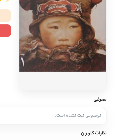
ادبیات آلمان
ادیان و اساطیر
ادبیات ترکیه
زبان خارجی
ادبیات آسیا
مرجع و علمی
سایر کشورهای اروپا
ادبیات
جستار و مقاله
آموزش نویسندگی
نقد ادبی
معرفی
طنز و گزین گویه
توضیحی ثبت نشده است.
زبان شناسی
تاریخ ادبیات
نظرات کاربران
ویرایش و ترجمه