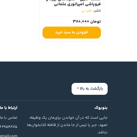
فروپاشی امپراتوری عثمانی
1774-1923
ناشر:
نشر نی
تومان 380,000
افزودن به سبد خرید
بازگشت به بالا
بنوبوک
ارتباط با ما
جایی است که در آن خواندن برای‌مان یک وظیفه،
تماس با ما
تعهد، جبر یا ترس از جا ماندن از قافله کتابخوان‌ها
166954875
نباشد.
mail.com