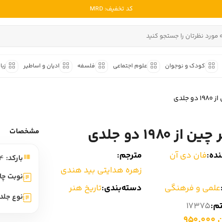
کد تخفیف: MRD
ادبیات ملل
ادبیات ایران
کودک و نوجوان
علوم اجتماعی
فلسفه
ادیان و اساطیر
زبا
ادبیات آمریکا
داستان کوتاه
شعر و 
ادبیات انگلیس
و جلدی
داستان کوتاه ایرانی
شعر مع
ادبیات فرانسه
داستان کوتاه خارجی
شعر ج
ن از 1980 دو جلدی
ادبیات ایتالیا
مشخصات
متون ک
ادبیات روسیه
ده:
فان دی آن
مترجم:
بارکد:
8681057603424
شعر ک
ادبیات آمریکای لاتین
زهره هدایتی بید هندی
شرح و 
نوبت چا
ادبیات آلمان
علمی و فرهنگی
دسته‌بندی:
تاریخ هنر
نوع جلد:
ادبیات ترکیه
تم:
17375
950
ادبیات آسیا