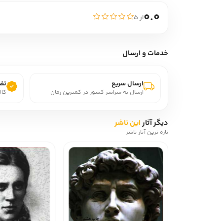
0.0
از ۵
خدمات و ارسال
ارسال سریع
تضم
ارسال به سراسر کشور در کمترین زمان
کال
دیگر آثار
این ناشر
تازه ترین آثار ناشر