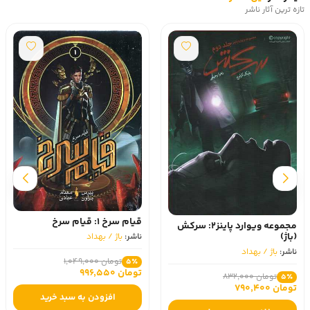
تازه ترین آثار ناشر
قیام سرخ 1: قیام سرخ
مجموعه ویوارد پاینز2: سرکش
(باژ)
ناشر:
باژ / بهداد
ناشر:
باژ / بهداد
تومان 1,049,000
5٪
تومان 996,550
تومان 832,000
5٪
تومان 790,400
افزودن به سبد خرید