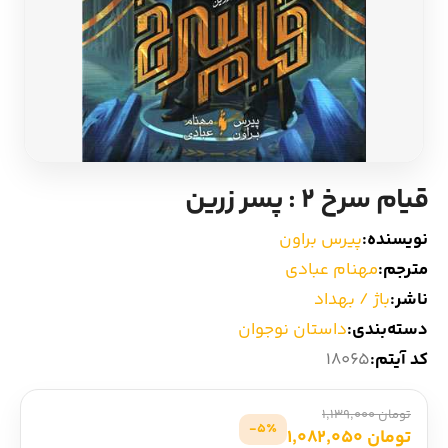
ادیان و اساطیر
سایر کشورهای اروپا
زبان خارجی
داستان کوتاه
مرجع و علمی
شعر و متون کهن
قیام سرخ 2 : پسر زرین
ادبیات
نویسنده:
پیرس براون
زندگینامه
مترجم:
مهنام عبادی
ناشر:
باژ / بهداد
ادبیات نمایشی
دسته‌بندی:
داستان نوجوان
کد آیتم:
18065
تومان 1,139,000
5٪-
تومان 1,082,050