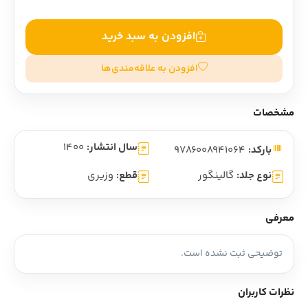
افزودن به سبد خرید
افزودن به علاقه‌مندی‌ها
مشخصات
سال انتشار:
1400
بارکد:
9786008941064
نوع جلد:
گالینگور
قطع:
وزیری
معرفی
توضیحی ثبت نشده است.
نظرات کاربران