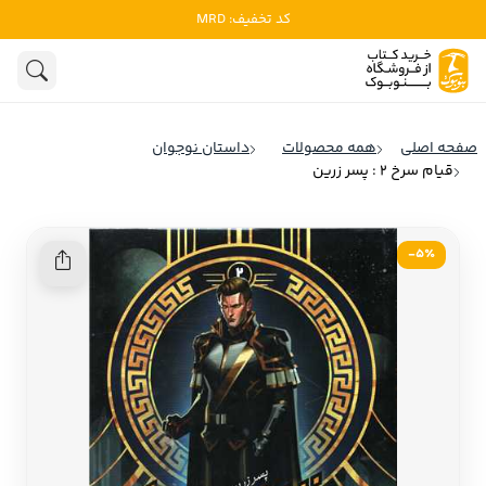
کد تخفیف: MRD
ادبیات
ادبیات ملل
هنوز جستجویی انجام نشده است.
هنر
ادبیات ایران
صفحه اصلی
همه محصولات
داستان نوجوان
ادبیات آمریکا
قیام سرخ 2 : پسر زرین
روانشناسی
ادبیات انگلیس
تاریخ و سیاست
ادبیات فرانسه
5٪-
ادبیات ایتالیا
نشریات
ادبیات روسیه
کودک و نوجوان
ادبیات آمریکای لاتین
علوم اجتماعی
ادبیات آلمان
ادبیات ترکیه
فلسفه
ادبیات آسیا