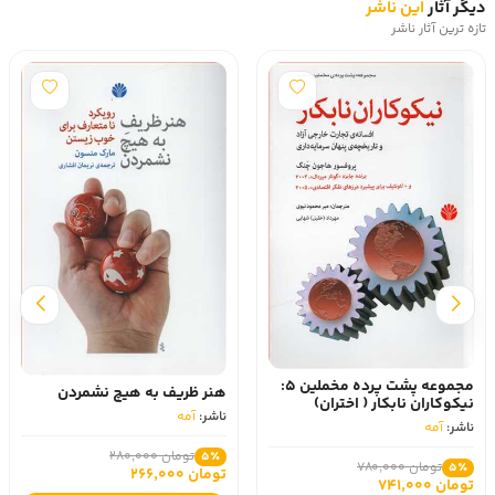
دیگر آثار
این ناشر
تازه ترین آثار ناشر
مجموعه پشت پرده مخملین 5:
هنر ظریف به هیچ نشمردن
نیکوکاران نابکار ( اختران)
ناشر:
آمه
ناشر:
آمه
تومان 280,000
5٪
تومان 780,000
5٪
تومان 266,000
تومان 741,000