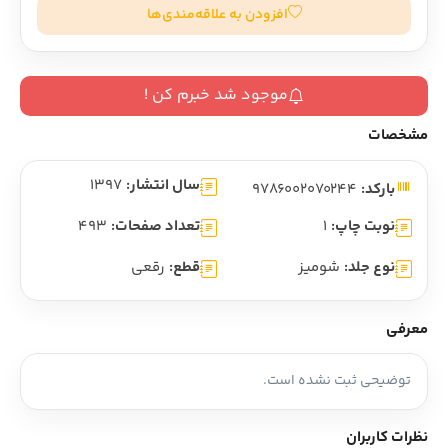
افزودن به علاقه‌مندی‌ها
موجود شد خبرم کن !
مشخصات
سال انتشار:
1397
بارکد:
9786002070244
نوبت چاپ:
1
تعداد صفحات:
493
نوع جلد:
شومیز
قطع:
رقعی
معرفی
توضیحی ثبت نشده است.
نظرات کاربران