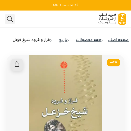
کد تخفیف: MRD
ادبیات
ادبیات ملل
هنوز جستجویی انجام نشده است.
هنر
ادبیات ایران
صفحه اصلی
همه محصولات
تاریخ
فراز و فرود شیخ خزعل
ادبیات آمریکا
روانشناسی
ادبیات انگلیس
5٪-
تاریخ و سیاست
ادبیات فرانسه
ادبیات ایتالیا
نشریات
ادبیات روسیه
کودک و نوجوان
ادبیات آمریکای لاتین
علوم اجتماعی
ادبیات آلمان
ادبیات ترکیه
فلسفه
ادبیات آسیا