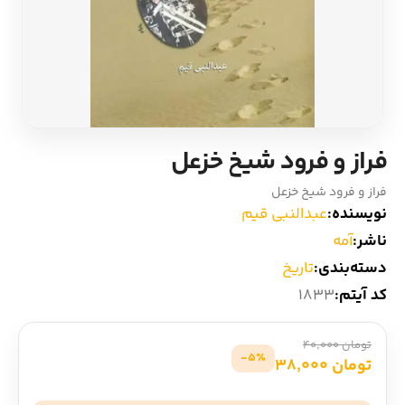
ادیان و اساطیر
سایر کشورهای اروپا
زبان خارجی
داستان کوتاه
مرجع و علمی
شعر و متون کهن
فراز و فرود شیخ خزعل
ادبیات
فراز و فرود شیخ خزعل
نویسنده:
عبدالنبی قیم
زندگینامه
ناشر:
آمه
دسته‌بندی:
تاریخ
ادبیات نمایشی
کد آیتم:
1833
تومان 40,000
5٪-
تومان 38,000