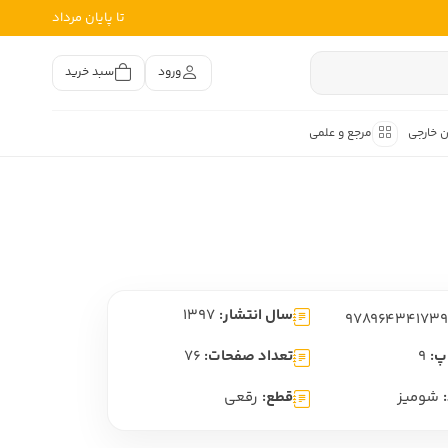
تا پایان مرداد
ورود
سبد خرید
ن خارجی
مرجع و علمی
متون کهن
اصر فارسی
هان
هن فارسی
سال انتشار:
1397
هن فارسی
تفسیر متون کهن
پ:
9
تعداد صفحات:
76
شومیز
قطع:
رقعی