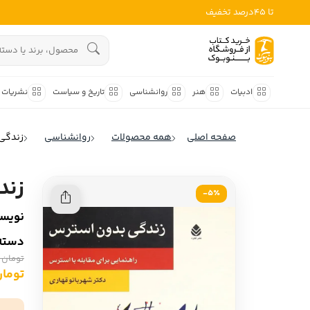
تا 45درصد تخفیف
ادبیات
هنوز جستجویی انجام نشده است.
هنر
ادبیات
هنر
روانشناسی
تاریخ و سیاست
نشریات
روانشناسی
ادبیات ملل
صفحه اصلی
همه محصولات
روانشناسی
زندگی
ادبیات ایران
تاریخ و سیاست
ادبیات آمریکا
زند
نشریات
5٪-
ادبیات انگلیس
نویسن
کودک و نوجوان
ادبیات فرانسه
دسته‌
ادبیات ایتالیا
علوم اجتماعی
تومان 15,000
ادبیات روسیه
تومان 250
فلسفه
ادبیات آمریکای لاتین