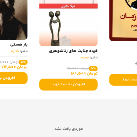
بار هستی
خرده جنایت های زناشوهری
ناشر:
قطره
ناشر:
قطره
تومان 750,000
5٪
تومان 712,500
تومان 190,000
5٪
تومان 180,500
افزودن به
سبد خرید
افزودن به سبد خرید
موردی یافت نشد