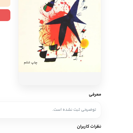
ادبیات آلمان
ادیان و اساطیر
ادبیات ترکیه
زبان خارجی
ادبیات آسیا
مرجع و علمی
سایر کشورهای اروپا
ادبیات
جستار و مقاله
آموزش نویسندگی
نقد ادبی
معرفی
طنز و گزین گویه
توضیحی ثبت نشده است.
زبان شناسی
تاریخ ادبیات
نظرات کاربران
ویرایش و ترجمه