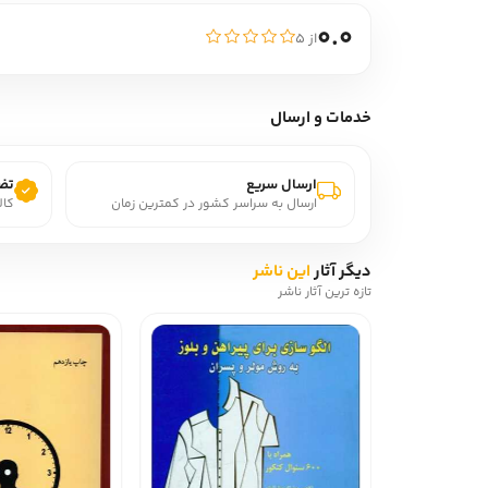
0.0
از ۵
خدمات و ارسال
ارسال سریع
تضم
ارسال به سراسر کشور در کمترین زمان
کال
دیگر آثار
این ناشر
تازه ترین آثار ناشر