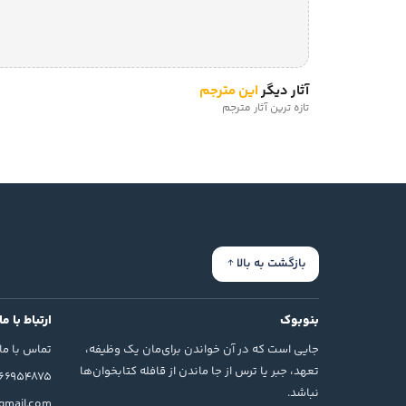
آثار دیگر
این مترجم
تازه ترین آثار مترجم
بازگشت به بالا
بنوبوک
ارتباط با ما
جایی است که در آن خواندن برای‌مان یک وظیفه،
تماس با ما
تعهد، جبر یا ترس از جا ماندن از قافله کتابخوان‌ها
166954875
نباشد.
mail.com