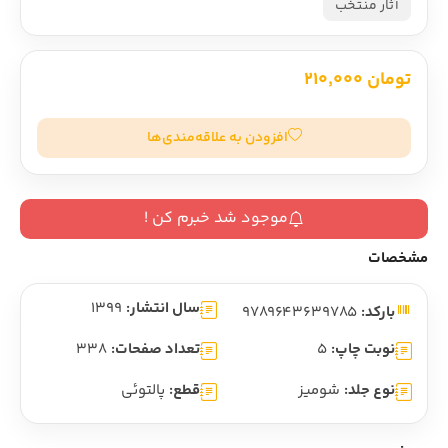
آثار منتخب
تومان 210,000
افزودن به علاقه‌مندی‌ها
موجود شد خبرم کن !
مشخصات
سال انتشار:
1399
بارکد:
9789643639785
نوبت چاپ:
5
تعداد صفحات:
338
نوع جلد:
شومیز
قطع:
پالتوئی