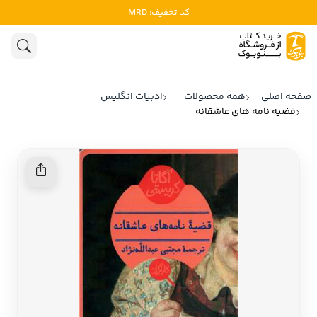
کد تخفیف: MRD
ادبیات
ادبیات ملل
هنوز جستجویی انجام نشده است.
هنر
ادبیات ایران
صفحه اصلی
همه محصولات
ادبیات انگلیس
ادبیات آمریکا
قضیه نامه های عاشقانه
روانشناسی
ادبیات انگلیس
تاریخ و سیاست
ادبیات فرانسه
ادبیات ایتالیا
نشریات
ادبیات روسیه
کودک و نوجوان
ادبیات آمریکای لاتین
علوم اجتماعی
ادبیات آلمان
ادبیات ترکیه
فلسفه
ادبیات آسیا