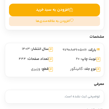
افزودن به سبد خرید
افزودن به علاقه‌مندی‌ها
مشخصات
سال انتشار:
1403
بارکد:
9790802605016
نوبت چاپ:
20
تعداد صفحات:
444
نوع جلد:
گالینگور
قطع:
وزیری
معرفی
توضیحی ثبت نشده است.