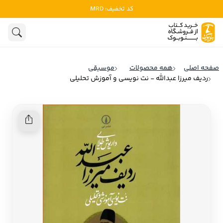
کد تخفیف: MRD
ادبیات
ادبیات ملل
هنوز جستجویی انجام نشده است.
هنر
ادبیات ایران
صفحه اصلی
همه محصولات
موسیقی
ادبیات آمریکا
ردیف میرزا عبدالله - نت نویسی و آموزش تحلیلی
روانشناسی
ادبیات انگلیس
تاریخ و سیاست
ادبیات فرانسه
ادبیات ایتالیا
نشریات
ادبیات روسیه
کودک و نوجوان
ادبیات آمریکای لاتین
علوم اجتماعی
ادبیات آلمان
ادبیات ترکیه
فلسفه
ادبیات آسیا