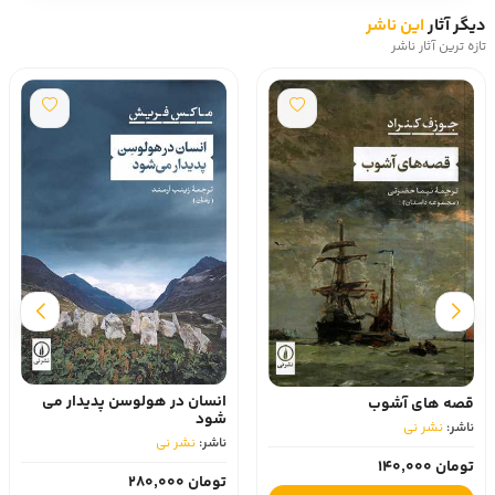
دیگر آثار
این ناشر
تازه ترین آثار ناشر
انسان در هولوسن پدیدار می
قصه های آشوب
شود
ناشر:
نشر نی
ناشر:
نشر نی
تومان 140,000
تومان 280,000