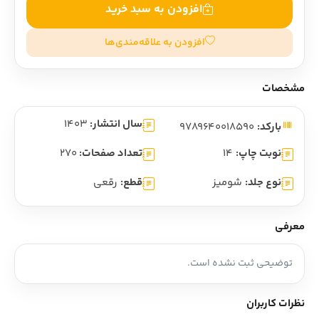
افزودن به سبد خرید
افزودن به علاقه‌مندی‌ها
مشخصات
سال انتشار:
1403
بارکد:
9789640018590
نوبت چاپ:
14
تعداد صفحات:
270
نوع جلد:
شومیز
قطع:
رقعی
معرفی
توضیحی ثبت نشده است.
نظرات کاربران