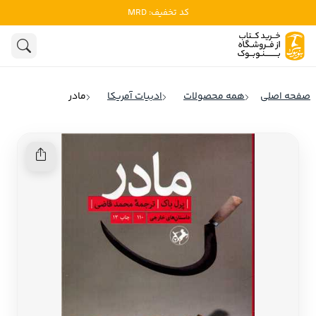
کد تخفیف: MRD
ادبیات
ادبیات ملل
هنوز جستجویی انجام نشده است.
هنر
ادبیات ایران
صفحه اصلی
همه محصولات
ادبیات آمریکا
مادر
ادبیات آمریکا
روانشناسی
ادبیات انگلیس
تاریخ و سیاست
ادبیات فرانسه
ادبیات ایتالیا
نشریات
ادبیات روسیه
کودک و نوجوان
ادبیات آمریکای لاتین
علوم اجتماعی
ادبیات آلمان
ادبیات ترکیه
فلسفه
ادبیات آسیا