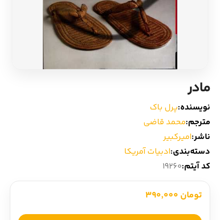
ادیان و اساطیر
سایر کشورهای اروپا
زبان خارجی
داستان کوتاه
مرجع و علمی
شعر و متون کهن
مادر
ادبیات
نویسنده:
پرل باک
مترجم:
محمد قاضی
زندگینامه
ناشر:
امیرکبیر
دسته‌بندی:
ادبیات آمریکا
ادبیات نمایشی
کد آیتم:
19260
تومان 390,000