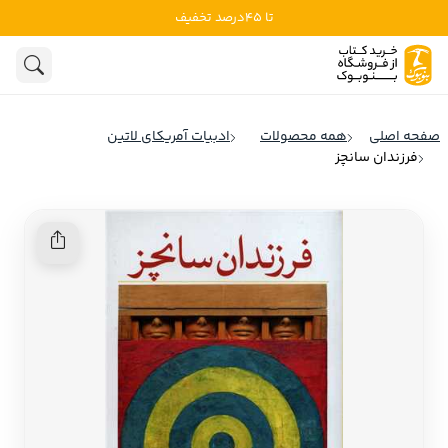
تا 45درصد تخفیف
ادبیات
ادبیات ملل
هنوز جستجویی انجام نشده است.
هنر
ادبیات ایران
صفحه اصلی
همه محصولات
ادبیات آمریکای لاتین
ادبیات آمریکا
فرزندان سانچز
روانشناسی
ادبیات انگلیس
تاریخ و سیاست
ادبیات فرانسه
ادبیات ایتالیا
نشریات
ادبیات روسیه
کودک و نوجوان
ادبیات آمریکای لاتین
علوم اجتماعی
ادبیات آلمان
ادبیات ترکیه
فلسفه
ادبیات آسیا