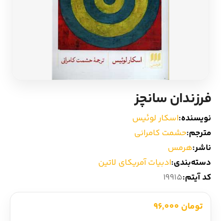
ادیان و اساطیر
سایر کشورهای اروپا
زبان خارجی
داستان کوتاه
مرجع و علمی
شعر و متون کهن
فرزندان سانچز
ادبیات
نویسنده:
اسکار لوئیس
زندگینامه
مترجم:
حشمت کامرانی
ناشر:
هرمس‏
ادبیات نمایشی
دسته‌بندی:
ادبیات آمریکای لاتین
کد آیتم:
19915
تومان 96,000