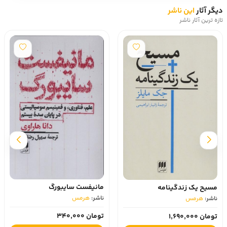
دیگر آثار
این ناشر
تازه ترین آثار ناشر
مانیفست سایبورگ
مسیح یک زندگینامه
ناشر:
هرمس‏
ناشر:
هرمس‏
تومان 340,000
تومان 1,690,000