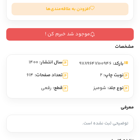
افزودن به علاقه‌مندی‌ها
موجود شد خبرم کن !
مشخصات
سال انتشار:
1400
بارکد:
9789647100946
نوبت چاپ:
2
تعداد صفحات:
614
نوع جلد:
شومیز
قطع:
رقعی
معرفی
توضیحی ثبت نشده است.