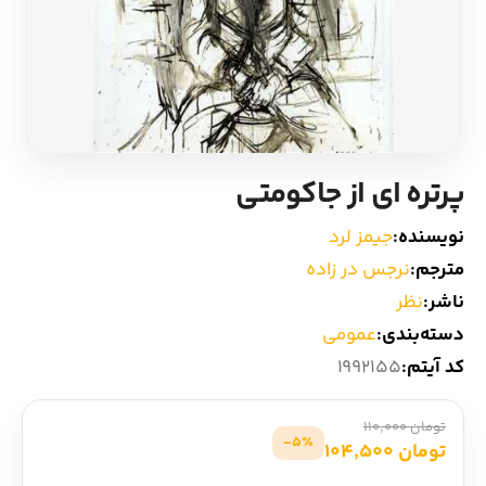
ادیان و اساطیر
سایر کشورهای اروپا
زبان خارجی
داستان کوتاه
مرجع و علمی
شعر و متون کهن
پرتره ای از جاکومتی
ادبیات
نویسنده:
جیمز لرد
مترجم:
نرجس در زاده
زندگینامه
ناشر:
نظر
دسته‌بندی:
عمومی
ادبیات نمایشی
کد آیتم:
1992155
تومان 110,000
5٪-
تومان 104,500