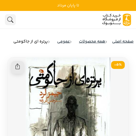
تا پایان مرداد
ادبیات
ادبیات ملل
هنوز جستجویی انجام نشده است.
هنر
ادبیات ایران
صفحه اصلی
همه محصولات
عمومی
پرتره ای از جاکومتی
ادبیات آمریکا
روانشناسی
ادبیات انگلیس
5٪-
تاریخ و سیاست
ادبیات فرانسه
ادبیات ایتالیا
نشریات
ادبیات روسیه
کودک و نوجوان
ادبیات آمریکای لاتین
علوم اجتماعی
ادبیات آلمان
ادبیات ترکیه
فلسفه
ادبیات آسیا