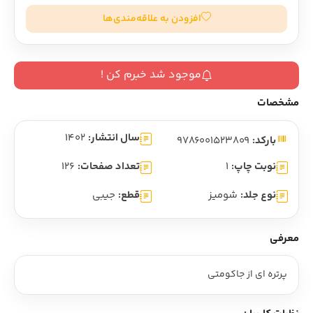
افزودن به علاقه‌مندی‌ها
موجود شد خبرم کن !
مشخصات
سال انتشار:
1402
بارکد:
9786001523809
نوبت چاپ:
1
تعداد صفحات:
126
نوع جلد:
شومیز
قطع:
جیبی
معرفی
پرتره ای از جاکومتی