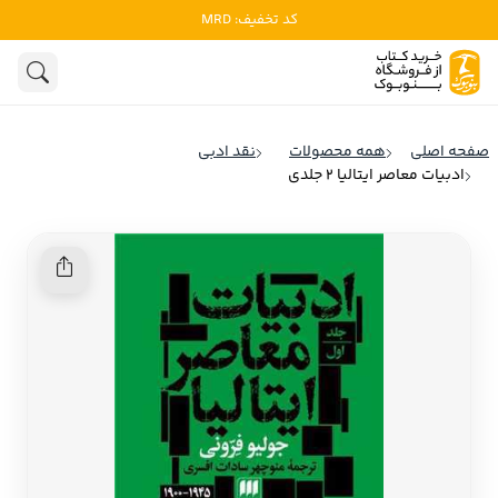
کد تخفیف: MRD
ادبیات
ادبیات ملل
هنوز جستجویی انجام نشده است.
هنر
ادبیات ایران
صفحه اصلی
همه محصولات
نقد ادبی
ادبیات آمریکا
ادبیات معاصر ایتالیا 2 جلدی
روانشناسی
ادبیات انگلیس
تاریخ و سیاست
ادبیات فرانسه
ادبیات ایتالیا
نشریات
ادبیات روسیه
کودک و نوجوان
ادبیات آمریکای لاتین
علوم اجتماعی
ادبیات آلمان
ادبیات ترکیه
فلسفه
ادبیات آسیا