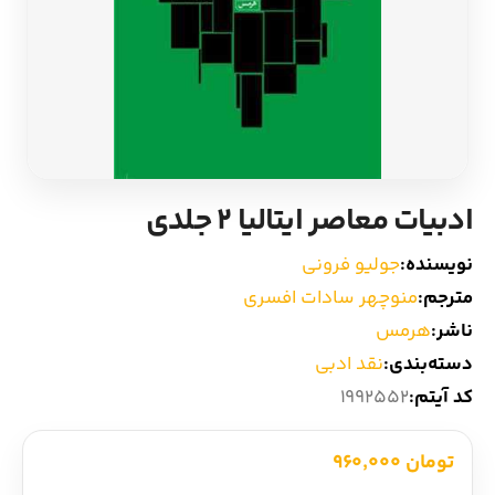
ادیان و اساطیر
سایر کشورهای اروپا
زبان خارجی
داستان کوتاه
مرجع و علمی
شعر و متون کهن
ادبیات معاصر ایتالیا 2 جلدی
ادبیات
نویسنده:
جولیو فرونی
زندگینامه
مترجم:
منوچهر سادات افسری
ناشر:
هرمس‏
ادبیات نمایشی
دسته‌بندی:
نقد ادبی
کد آیتم:
1992552
تومان 960,000