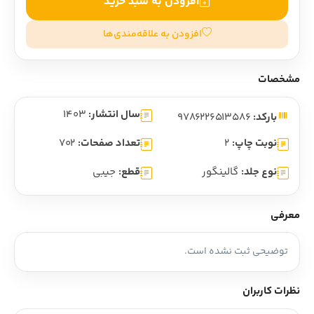
افزودن به سبد خرید
افزودن به علاقه‌مندی‌ها
مشخصات
سال انتشار:
1403
بارکد:
9786226513586
نوبت چاپ:
2
تعداد صفحات:
702
نوع جلد:
گالینگور
قطع:
جیبی
معرفی
توضیحی ثبت نشده است.
نظرات کاربران