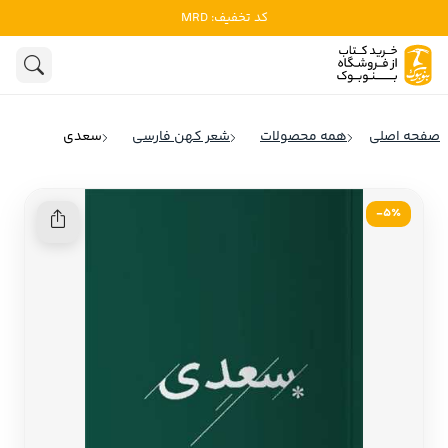
کد تخفیف: MRD
ادبیات
ادبیات ملل
هنوز جستجویی انجام نشده است.
هنر
ادبیات ایران
صفحه اصلی
همه محصولات
شعر کهن فارسی
سعدی
ادبیات آمریکا
روانشناسی
ادبیات انگلیس
5٪-
تاریخ و سیاست
ادبیات فرانسه
ادبیات ایتالیا
نشریات
ادبیات روسیه
کودک و نوجوان
ادبیات آمریکای لاتین
علوم اجتماعی
ادبیات آلمان
ادبیات ترکیه
فلسفه
ادبیات آسیا