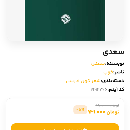
ادیان و اساطیر
سایر کشورهای اروپا
زبان خارجی
داستان کوتاه
مرجع و علمی
شعر و متون کهن
سعدی
ادبیات
نویسنده:
سعدی
ناشر:
خوب
زندگینامه
دسته‌بندی:
شعر کهن فارسی
کد آیتم:
1992766
ادبیات نمایشی
تومان 980,000
5٪-
تومان 931,000