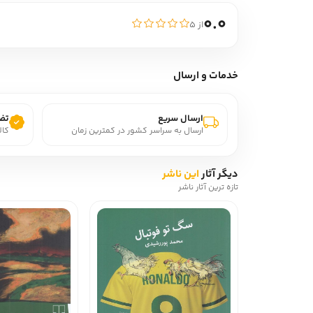
0.0
از ۵
خدمات و ارسال
ارسال سریع
تضم
ارسال به سراسر کشور در کمترین زمان
کال
دیگر آثار
این ناشر
تازه ترین آثار ناشر