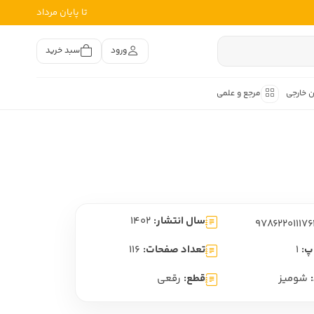
تا پایان مرداد
ورود
سبد خرید
ن خارجی
مرجع و علمی
متون کهن
اصر فارسی
هان
هن فارسی
سال انتشار:
1402
هن فارسی
تفسیر متون کهن
پ:
1
تعداد صفحات:
116
شومیز
قطع:
رقعی