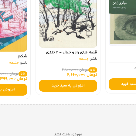
قصه‌ های راز و خیال - 2 جلدی
شکم
ناشر:
چشمه
ناشر:
چشمه
تومان 2,800,000
5٪
تومان 420,000
5٪
تومان 2,660,000
تومان 399,000
سبد خرید
افزودن به سبد خرید
افزودن به
موردی یافت نشد