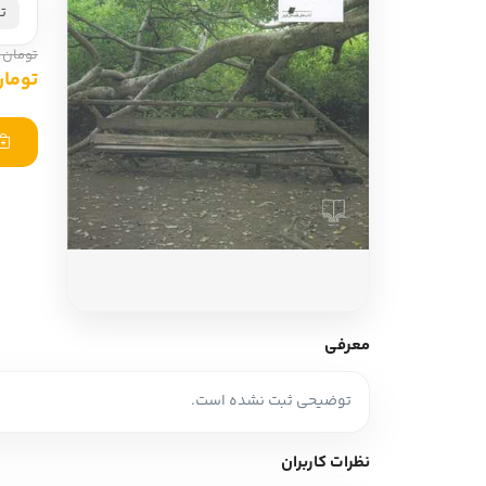
ت
ادبیات آلمان
ادیان و اساطیر
ادبیات ترکیه
تومان 125,000
زبان خارجی
تومان 500
ادبیات آسیا
مرجع و علمی
سایر کشورهای اروپا
ادبیات
جستار و مقاله
آموزش نویسندگی
نقد ادبی
معرفی
طنز و گزین گویه
توضیحی ثبت نشده است.
زبان شناسی
تاریخ ادبیات
نظرات کاربران
ویرایش و ترجمه