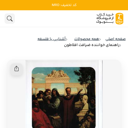
کد تخفیف: MRD
ادبیات
ادبیات ملل
هنوز جستجویی انجام نشده است.
هنر
ادبیات ایران
صفحه اصلی
همه محصولات
آشنایی با فلسفه
ادبیات آمریکا
راهنمای خواننده ضیافت افلاطون
روانشناسی
ادبیات انگلیس
تاریخ و سیاست
ادبیات فرانسه
ادبیات ایتالیا
نشریات
ادبیات روسیه
کودک و نوجوان
ادبیات آمریکای لاتین
علوم اجتماعی
ادبیات آلمان
ادبیات ترکیه
فلسفه
ادبیات آسیا