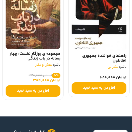
مجموعه ی روزگار نخست: چهار
راهنمای خواننده جمهوری
رساله در باب زندگی
افلاطون
ناشر:
نقش و نگار
ناشر:
نشر نی
تومان 320,000
5٪
تومان 480,000
تومان 304,000
افزودن به سبد خرید
افزودن به سبد خرید