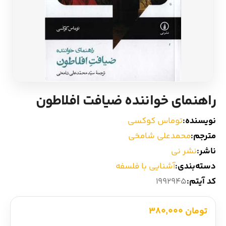
ادیان و اساطیر
سایر کشورهای اروپا
زبان خارجی
داستان کوتاه
مرجع و علمی
شعر و متون کهن
راهنمای خواننده ضیافت افلاطون
ادبیات
نویسنده:
توماس کوکسی
زندگینامه
مترجم:
محمدعلی شامخی
ناشر:
نشر نی
ادبیات نمایشی
دسته‌بندی:
آشنایی با فلسفه
کد آیتم:
1992945
تومان 380,000