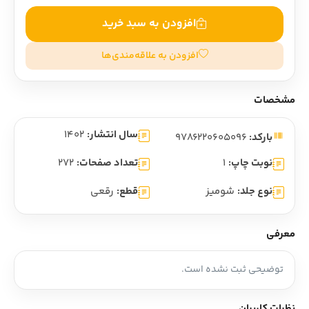
افزودن به سبد خرید
افزودن به علاقه‌مندی‌ها
مشخصات
سال انتشار:
1402
بارکد:
9786220605096
نوبت چاپ:
1
تعداد صفحات:
272
نوع جلد:
شومیز
قطع:
رقعی
معرفی
توضیحی ثبت نشده است.
نظرات کاربران