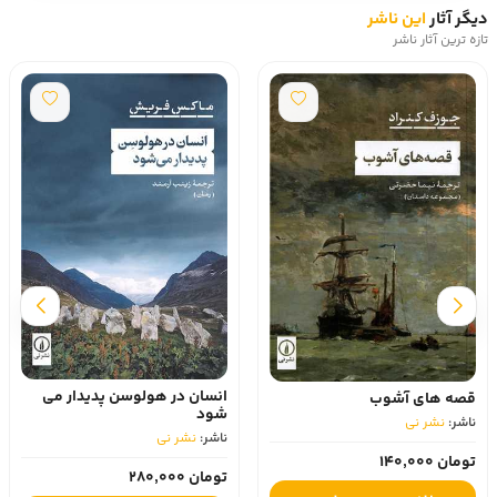
دیگر آثار
این ناشر
تازه ترین آثار ناشر
انسان در هولوسن پدیدار می
قصه های آشوب
شود
ناشر:
نشر نی
ناشر:
نشر نی
تومان 140,000
تومان 280,000