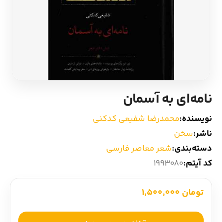
ادیان و اساطیر
سایر کشورهای اروپا
زبان خارجی
داستان کوتاه
مرجع و علمی
شعر و متون کهن
نامه‌ای به آسمان
ادبیات
نویسنده:
محمدرضا شفیعی کدکنی
زندگینامه
ناشر:
سخن
دسته‌بندی:
شعر معاصر فارسی
ادبیات نمایشی
کد آیتم:
1993080
تومان 1,500,000