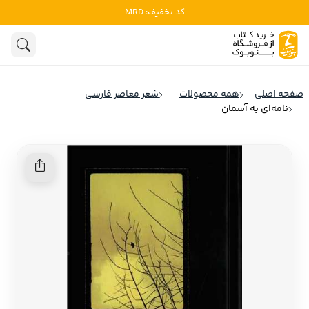
کد تخفیف: MRD
ادبیات
ادبیات ملل
هنوز جستجویی انجام نشده است.
هنر
ادبیات ایران
صفحه اصلی
همه محصولات
شعر معاصر فارسی
ادبیات آمریکا
نامه‌ای به آسمان
روانشناسی
ادبیات انگلیس
تاریخ و سیاست
ادبیات فرانسه
ادبیات ایتالیا
نشریات
ادبیات روسیه
کودک و نوجوان
ادبیات آمریکای لاتین
علوم اجتماعی
ادبیات آلمان
ادبیات ترکیه
فلسفه
ادبیات آسیا