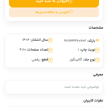
افزودن به سبد خرید
افزودن به علاقه‌مندی‌ها
مشخصات
سال انتشار:
1402
بارکد:
9786222601102
نوبت چاپ:
1
تعداد صفحات:
480
نوع جلد:
گالینگور
قطع:
رقعی
معرفی
توضیحی ثبت نشده است.
نظرات کاربران