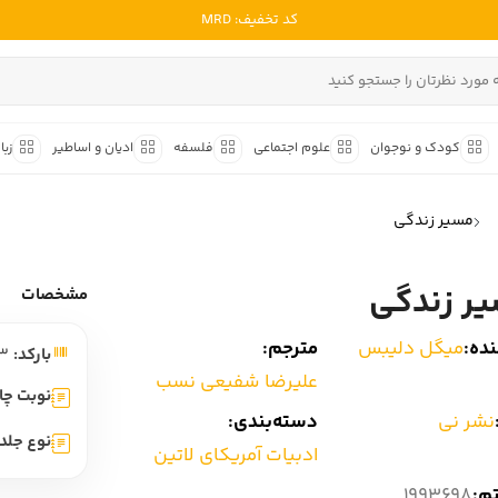
کد تخفیف: MRD
ادبیات ملل
ادبیات ایران
کودک و نوجوان
علوم اجتماعی
فلسفه
ادیان و اساطیر
زبا
ادبیات آمریکا
داستان کوتاه
شعر و 
ادبیات انگلیس
مسیر زندگی
داستان کوتاه ایرانی
شعر مع
ادبیات فرانسه
داستان کوتاه خارجی
شعر ج
ر زندگی
ادبیات ایتالیا
مشخصات
متون ک
ادبیات روسیه
ده:
میگل دلیبس
مترجم:
بارکد:
9786220606123
شعر ک
ادبیات آمریکای لاتین
علیرضا شفیعی نسب
شرح و 
نوبت چا
ادبیات آلمان
نشر نی
دسته‌بندی:
نوع جلد:
ادبیات ترکیه
ادبیات آمریکای لاتین
ادبیات آسیا
تم:
1993698