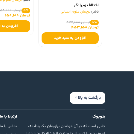
اختلاف ویرانگر
تومان 158,000
5٪
ناشر:
ترجمان علوم انسانی
تومان 150,100
تومان 477,000
5٪
افزودن به س
تومان 453,150
افزودن به سبد خرید
بازگشت به بالا
بنوبوک
ارتباط با ما
جایی است که در آن خواندن برای‌مان یک وظیفه،
تماس با ما
تعهد، جبر یا ترس از جا ماندن از قافله کتابخوان‌ها