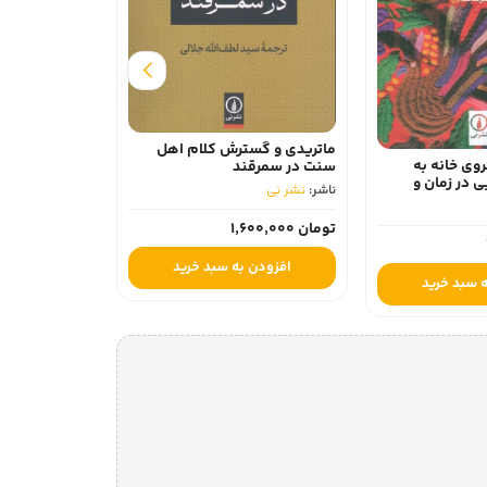
زندگی چگونه ب
تحلیلی توسعه
ماتریدی و گسترش کلام اهل
جهان 1820-2010
وی خانه به
سنت در سمرقند
ناشر:
نشر نی
در زمان و
ناشر:
نشر نی
تومان 780,000
تومان 1,600,000
افزودن 
افزودن به سبد خرید
 سبد خرید