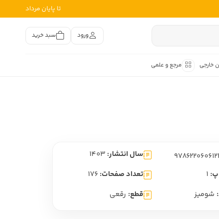
تا پایان مرداد
ورود
سبد خرید
ن خارجی
مرجع و علمی
متون کهن
اصر فارسی
هان
هن فارسی
سال انتشار:
1403
هن فارسی
تفسیر متون کهن
پ:
1
تعداد صفحات:
176
شومیز
قطع:
رقعی