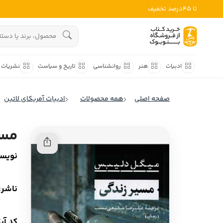
تا 45درصد تخفیف
ادبیات
هنوز جستجویی انجام نشده است.
هنر
ادبیات
هنر
روانشناسی
تاریخ و سیاست
نشریات
روانشناسی
ادبیات ملل
صفحه اصلی
همه محصولات
ادبیات آمریکای لاتین
ادبیات ایران
تاریخ و سیاست
ادبیات آمریکا
مسی
نشریات
ادبیات انگلیس
نویسن
کودک و نوجوان
ادبیات فرانسه
ادبیات ایتالیا
علوم اجتماعی
ناشر:
ادبیات روسیه
فلسفه
ادبیات آمریکای لاتین
کد آی