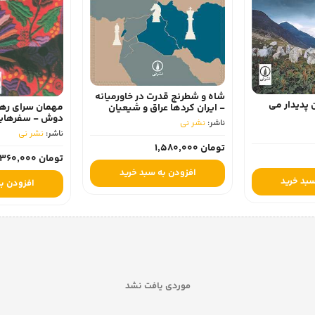
شاه و شطرنج قدرت در خاورمیانه
پدیدار می
مهمان سرای رهر
- ایران کردها عراق و شیعیان
دوش - سفرهایی 
لبنان 1337-1357
ناشر:
نشر نی
مکان
ناشر:
نشر نی
تومان 1,580,000
تومان 360,000
افزودن به سبد خرید
سبد خرید
افزودن به
موردی یافت نشد