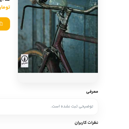
ادبیات آلمان
ادیان و اساطیر
تومان ,000
ادبیات ترکیه
زبان خارجی
ادبیات آسیا
مرجع و علمی
سایر کشورهای اروپا
ادبیات
جستار و مقاله
آموزش نویسندگی
نقد ادبی
معرفی
طنز و گزین گویه
توضیحی ثبت نشده است.
زبان شناسی
تاریخ ادبیات
نظرات کاربران
ویرایش و ترجمه