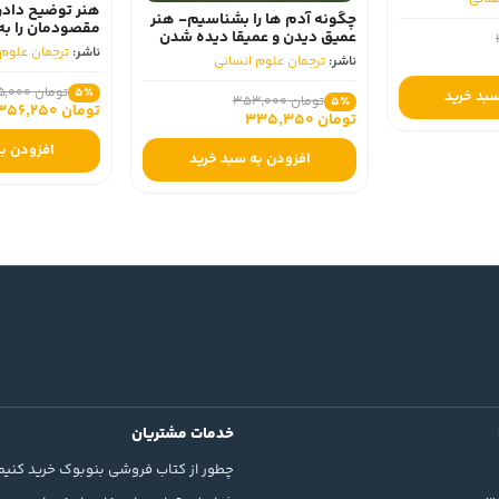
هنر توضیح دادن
چگونه آدم ها را بشناسیم- هنر
مقصودمان را به ر
عمیق‌ دیدن‌ و عمیقا دیده‌ شدن
اعتماد به نفس ب
ناشر:
ترجمان علوم ا
ناشر:
ترجمان علوم انسانی
تومان 375,000
5٪
بد خرید
تومان 353,000
5٪
تومان 356,250
تومان 335,350
افزودن به
افزودن به سبد خرید
خدمات مشتریان
چطور از کتاب فروشی بنوبوک خرید کنیم