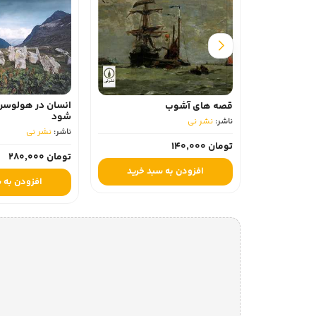
انسان در هولوسن 
قصه های آشوب
شود
ناشر:
نشر نی
ناشر:
نشر نی
تومان 140,000
تومان 280,000
افزودن به سبد خرید
افزودن به 