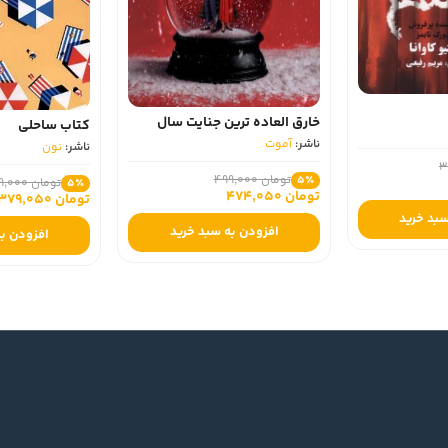
خارق العاده ترین جنایت سال
کتاب ساحلی
ناشر:
آموت
ناشر:
نون
تومان 499,000
5٪
تومان 399,000
5٪
تومان 474,050
تومان 379,050
افزودن به سبد خرید
افزودن به سبد خرید