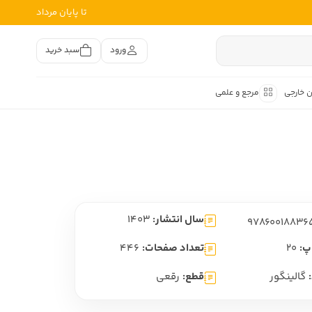
تا پایان مرداد
ورود
سبد خرید
ن خارجی
مرجع و علمی
متون کهن
اصر فارسی
هان
هن فارسی
سال انتشار:
1403
هن فارسی
تفسیر متون کهن
پ:
20
تعداد صفحات:
446
گالینگور
قطع:
رقعی