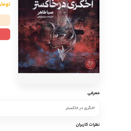
تومان ,500
ادبیات آلمان
ادیان و اساطیر
ادبیات ترکیه
زبان خارجی
ادبیات آسیا
مرجع و علمی
سایر کشورهای اروپا
ادبیات
جستار و مقاله
آموزش نویسندگی
نقد ادبی
معرفی
طنز و گزین گویه
اخگری در خاکستر
زبان شناسی
تاریخ ادبیات
نظرات کاربران
ویرایش و ترجمه