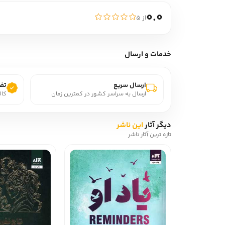
0.0
از ۵
خدمات و ارسال
ارسال سریع
تضم
ارسال به سراسر کشور در کمترین زمان
کال
دیگر آثار
این ناشر
تازه ترین آثار ناشر