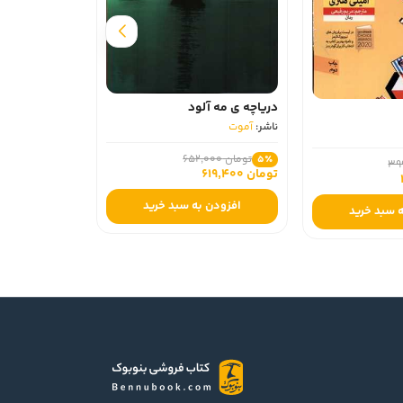
سلام غریبه
ناشر:
آموت
دریاچه ی مه آلود
ناشر:
آموت
تومان 490,000
5٪
تومان 465,500
تومان 652,000
5٪
تومان 619,400
افزودن به سبد خرید
افزودن به سبد خرید