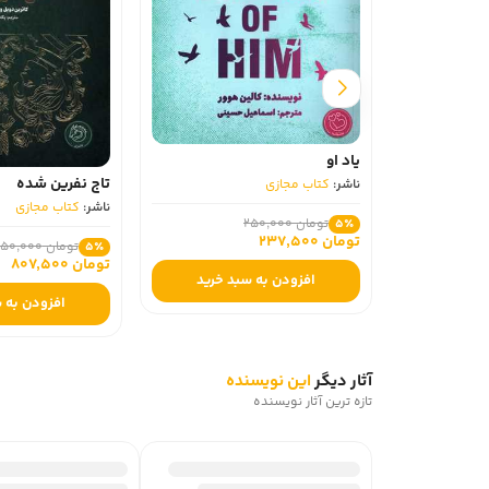
یاد او
تاج نفرین شده
ناشر:
کتاب مجازی
ناشر:
کتاب مجازی
تومان 250,000
5٪
تومان 237,500
تومان 850,000
5٪
تومان 807,500
افزودن به سبد خرید
افزودن به سبد
آثار دیگر
این نویسنده
تازه ترین آثار نویسنده