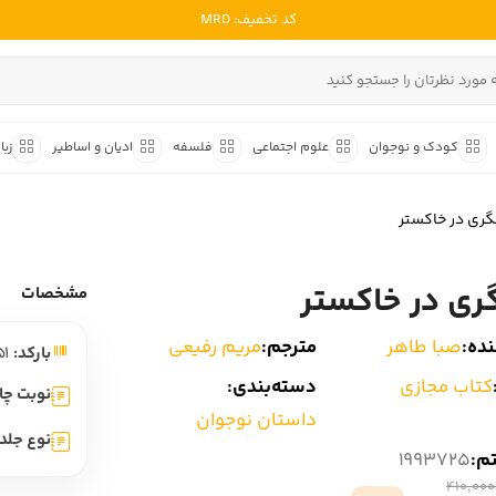
کد تخفیف: MRD
ادبیات ملل
ادبیات ایران
کودک و نوجوان
علوم اجتماعی
فلسفه
ادیان و اساطیر
زبا
ادبیات آمریکا
داستان کوتاه
شعر و 
ادبیات انگلیس
گری در خاکستر
داستان کوتاه ایرانی
شعر مع
ادبیات فرانسه
داستان کوتاه خارجی
شعر ج
ری در خاکستر
ادبیات ایتالیا
مشخصات
متون ک
ادبیات روسیه
ده:
صبا طاهر
مترجم:
مریم رفیعی
بارکد:
9786001883651
شعر ک
ادبیات آمریکای لاتین
کتاب مجازی
دسته‌بندی:
شرح و 
نوبت چا
ادبیات آلمان
داستان نوجوان
نوع جلد:
ادبیات ترکیه
تم:
1993725
ادبیات آسیا