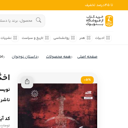
تا 45درصد تخفیف
ادبیات
هنوز جستجویی انجام نشده است.
هنر
ادبیات
هنر
روانشناسی
تاریخ و سیاست
نشریات
روانشناسی
ادبیات ملل
صفحه اصلی
همه محصولات
داستان نوجوان
اخ
ادبیات ایران
تاریخ و سیاست
ادبیات آمریکا
اخگ
نشریات
5٪-
ادبیات انگلیس
نویسن
کودک و نوجوان
ادبیات فرانسه
ناشر:
ادبیات ایتالیا
علوم اجتماعی
ادبیات روسیه
کد آی
فلسفه
ادبیات آمریکای لاتین
تومان 410,000