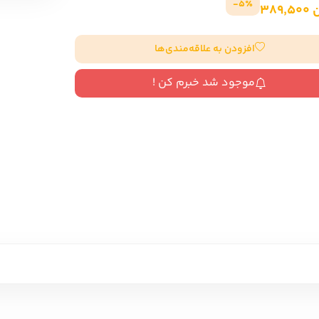
5٪-
389
سایر کشورهای اروپا
افزودن به علاقه‌مندی‌ها
داستان کوتاه
موجود شد خبرم کن !
شعر و متون کهن
زندگینامه
ادبیات
ادبیات
زندگینامه و خاطرات
نمایشن
زندگینامه
سفرنامه
یادداشت‌ها و نامه‌ها
ادبیات نمایشی