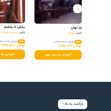
بکش تا بکشم
راز نهان
ناشر:
اندیشه مولانا
ناشر:
بهنام
تومان 350,000
5٪
تومان 1,700,000
5٪
تومان 332,500
تومان 1,615,000
افزودن به سبد خرید
افزودن به سبد خرید
بازگشت به بالا