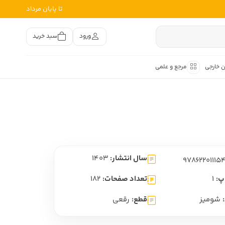
تا پایان مرداد
ورود
سبد خرید
ن خارجی
مرجع و علمی
متون کهن
اصر فارسی
هان
هن فارسی
سال انتشار:
1403
هن فارسی
تفسیر متون کهن
پ:
1
تعداد صفحات:
182
شومیز
قطع:
رقعی