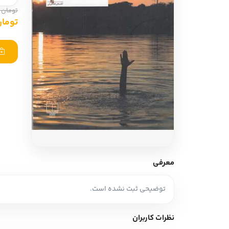
ادبیات آلمان
ادیان و اساطیر
تومان 220,000
تومان ,000
ادبیات ترکیه
زبان خارجی
ادبیات آسیا
مرجع و علمی
سایر کشورهای اروپا
ادبیات
جستار و مقاله
آموزش نویسندگی
نقد ادبی
معرفی
طنز و گزین گویه
توضیحی ثبت نشده است.
زبان شناسی
تاریخ ادبیات
نظرات کاربران
ویرایش و ترجمه