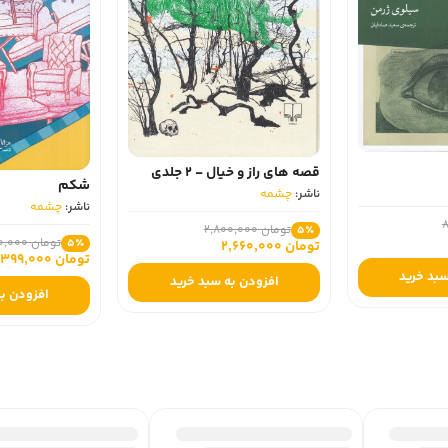
قصه‌ های راز و خیال - 2 جلدی
شکم
ناشر:
چشمه
ناشر:
چشمه
تومان 2,800,000
5٪
تومان 420,000
5٪
تومان 2,660,000
تومان 399,000
سبد خرید
افزودن به سبد خرید
افزودن به