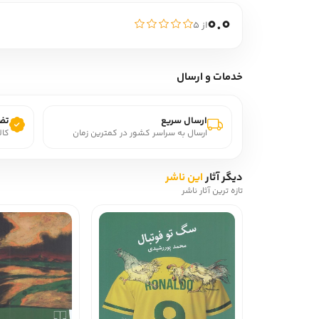
0.0
از ۵
خدمات و ارسال
ارسال سریع
تضم
ارسال به سراسر کشور در کمترین زمان
کال
دیگر آثار
این ناشر
تازه ترین آثار ناشر