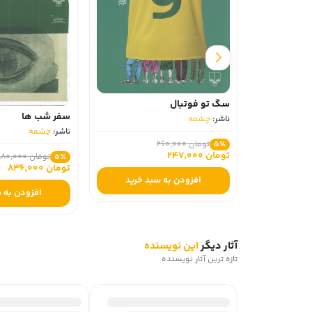
سگ تو فوتبال
سفر شب‌ ها
ناشر:
چشمه
ناشر:
چشمه
تومان 260,000
5٪
تومان 247,000
تومان 880,000
5٪
تومان 836,000
افزودن به سبد خرید
افزودن به 
آثار دیگر
این نویسنده
تازه ترین آثار نویسنده