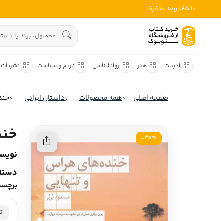
تا 45درصد تخفیف
ادبیات
هنوز جستجویی انجام نشده است.
هنر
ادبیات
هنر
روانشناسی
تاریخ و سیاست
نشریات
روانشناسی
ادبیات ملل
صفحه اصلی
همه محصولات
داستان ایرانی
خند
ادبیات ایران
تاریخ و سیاست
ادبیات آمریکا
خند
نشریات
30٪-
ادبیات انگلیس
نویسن
کودک و نوجوان
ادبیات فرانسه
دسته‌
ادبیات ایتالیا
علوم اجتماعی
برچسب
ادبیات روسیه
فلسفه
ادبیات آمریکای لاتین
ت