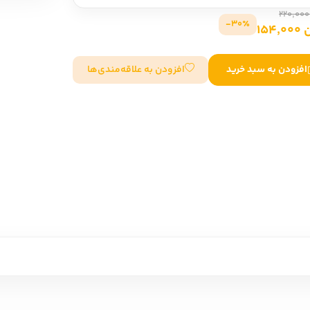
سایر کشورهای اروپا
30٪-
154
داستان کوتاه
افزودن به علاقه‌مندی‌ها
افزودن به سبد خرید
شعر و متون کهن
زندگینامه
ادبیات
ادبیات
زندگینامه و خاطرات
نمایشن
زندگینامه
سفرنامه
یادداشت‌ها و نامه‌ها
ادبیات نمایشی