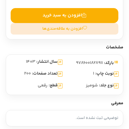
افزودن به سبد خرید
افزودن به علاقه‌مندی‌ها
مشخصات
سال انتشار:
1403
بارکد:
9786001828911
نوبت چاپ:
1
تعداد صفحات:
200
نوع جلد:
شومیز
قطع:
رقعی
معرفی
توضیحی ثبت نشده است.