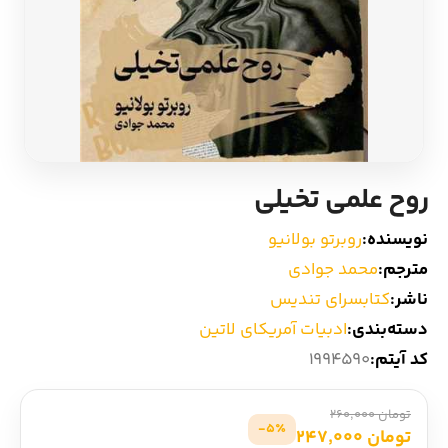
ادیان و اساطیر
سایر کشورهای اروپا
زبان خارجی
داستان کوتاه
مرجع و علمی
شعر و متون کهن
روح علمی تخیلی
ادبیات
نویسنده:
روبرتو بولانیو
زندگینامه
مترجم:
محمد جوادی
ناشر:
کتابسرای تندیس
ادبیات نمایشی
دسته‌بندی:
ادبیات آمریکای لاتین
کد آیتم:
1994590
تومان 260,000
5٪-
تومان 247,000