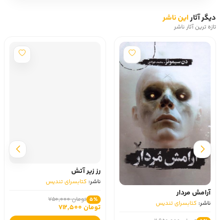
دیگر آثار
این ناشر
تازه ترین آثار ناشر
رز زیر آتش
ناشر:
کتابسرای تندیس
آرامش مردار
تومان 750,000
5٪
ناشر:
کتابسرای تندیس
تومان 712,500