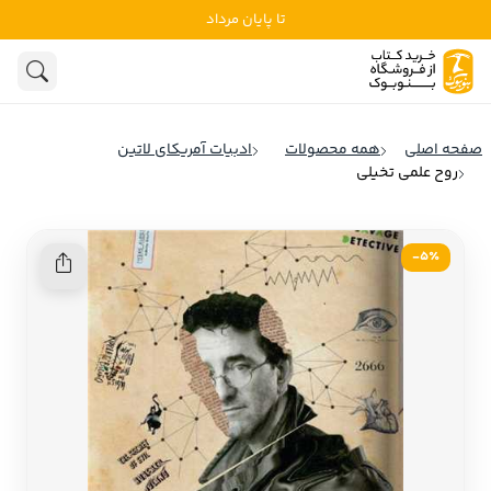
تا پایان مرداد
ادبیات
ادبیات ملل
هنوز جستجویی انجام نشده است.
هنر
ادبیات ایران
صفحه اصلی
همه محصولات
ادبیات آمریکای لاتین
ادبیات آمریکا
روح علمی تخیلی
روانشناسی
ادبیات انگلیس
تاریخ و سیاست
ادبیات فرانسه
5٪-
ادبیات ایتالیا
نشریات
ادبیات روسیه
کودک و نوجوان
ادبیات آمریکای لاتین
علوم اجتماعی
ادبیات آلمان
ادبیات ترکیه
فلسفه
ادبیات آسیا