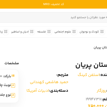
کد تخفیف: MRD
ادبیات ملل
ادبیات ایران
کودک و نوجوان
علوم اجتماعی
فلسفه
ادیان و اساطیر
زبا
ادبیات آمریکا
داستان کوتاه
شعر و 
ادبیات انگلیس
ان پریان
داستان کوتاه ایرانی
شعر مع
ادبیات فرانسه
داستان کوتاه خارجی
شعر ج
تان پریان
ادبیات ایتالیا
مشخصات
متون ک
ادبیات روسیه
ده:
استفن کینگ
مترجم:
بارکد:
9786222332600
شعر ک
ادبیات آمریکای لاتین
حمید هاشمی کهندانی
شرح و 
نوبت چا
ادبیات آلمان
روزگار
دسته‌بندی:
ادبیات آمریکا
نوع جلد:
ادبیات ترکیه
تم:
1994737
750
ادبیات آسیا