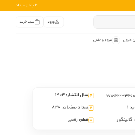
تا پایان مرداد
ورود
سبد خرید
ن خارجی
مرجع و علمی
متون کهن
اصر فارسی
هان
هن فارسی
سال انتشار:
1403
هن فارسی
تفسیر متون کهن
پ:
1
تعداد صفحات:
838
گالینگور
قطع:
رقعی