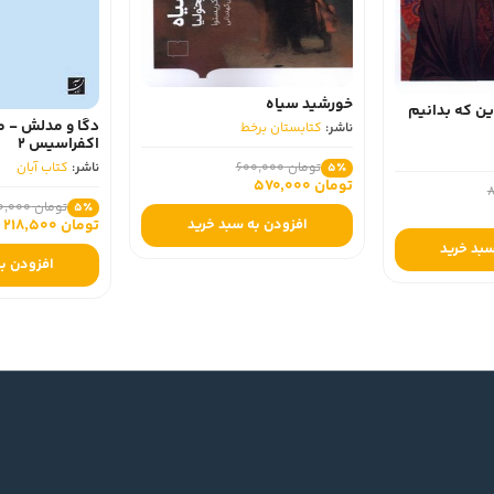
خورشید سیاه
ین که بدانیم
دگا و مدلش - 
ناشر:
کتابستان برخط
اکفراسیس 2
تومان 600,000
ناشر:
کتاب آبان
5٪
تومان 570,000
تومان 230,000
5٪
افزودن به سبد خرید
تومان 218,500
سبد خرید
افزودن به