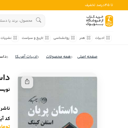
تا 45درصد تخفیف
ادبیات
هنوز جستجویی انجام نشده است.
هنر
ادبیات
هنر
روانشناسی
تاریخ و سیاست
نشریات
روانشناسی
ادبیات ملل
صفحه اصلی
همه محصولات
ادبیات آمریکا
داست
ادبیات ایران
تاریخ و سیاست
ادبیات آمریکا
داس
نشریات
ادبیات انگلیس
نویسن
کودک و نوجوان
ادبیات فرانسه
ادبیات ایتالیا
علوم اجتماعی
ناشر:
ادبیات روسیه
کد آی
فلسفه
ادبیات آمریکای لاتین
تومان ,000