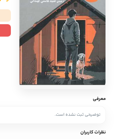
ادبیات آلمان
ادیان و اساطیر
ادبیات ترکیه
زبان خارجی
ادبیات آسیا
مرجع و علمی
سایر کشورهای اروپا
ادبیات
جستار و مقاله
آموزش نویسندگی
نقد ادبی
معرفی
طنز و گزین گویه
توضیحی ثبت نشده است.
زبان شناسی
تاریخ ادبیات
نظرات کاربران
ویرایش و ترجمه