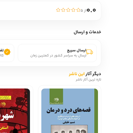
0.0
از ۵
خدمات و ارسال
ارسال سریع
تضم
ارسال به سراسر کشور در کمترین زمان
کال
دیگر آثار
این ناشر
تازه ترین آثار ناشر