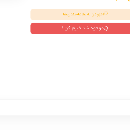
سایر کشورهای اروپا
افزودن به علاقه‌مندی‌ها
داستان کوتاه
موجود شد خبرم کن !
شعر و متون کهن
زندگینامه
ادبیات
ادبیات
زندگینامه و خاطرات
نمایشن
زندگینامه
سفرنامه
یادداشت‌ها و نامه‌ها
ادبیات نمایشی