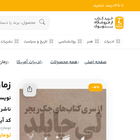
تا 45درصد تخفیف
ادبیات
هنوز جستجویی انجام نشده است.
هنر
ادبیات
هنر
روانشناسی
تاریخ و سیاست
نشریات
روانشناسی
ادبیات ملل
صفحه اصلی
همه محصولات
ادبیات آمریکا
زمان
ادبیات ایران
تاریخ و سیاست
ادبیات آمریکا
زما
نشریات
5٪-
ادبیات انگلیس
نویسن
کودک و نوجوان
ادبیات فرانسه
ناشر:
ادبیات ایتالیا
علوم اجتماعی
کد آی
ادبیات روسیه
تومان 480,000
فلسفه
ادبیات آمریکای لاتین
تومان ,000