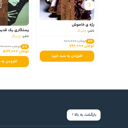
رژه ی خاموش
رستگاری یک قدیسه
ناشر:
چترنگ
ناشر:
چترنگ
تومان 800,000
5٪
تومان 760,000
تومان 620,000
5٪
تومان 589,000
افزودن به سبد خرید
افزودن به سبد خ
بازگشت به بالا