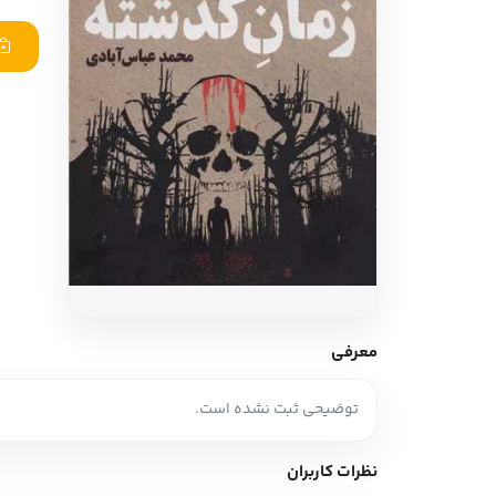
ادبیات آلمان
ادیان و اساطیر
ادبیات ترکیه
زبان خارجی
ادبیات آسیا
مرجع و علمی
سایر کشورهای اروپا
ادبیات
جستار و مقاله
آموزش نویسندگی
نقد ادبی
معرفی
طنز و گزین گویه
توضیحی ثبت نشده است.
زبان شناسی
تاریخ ادبیات
نظرات کاربران
ویرایش و ترجمه