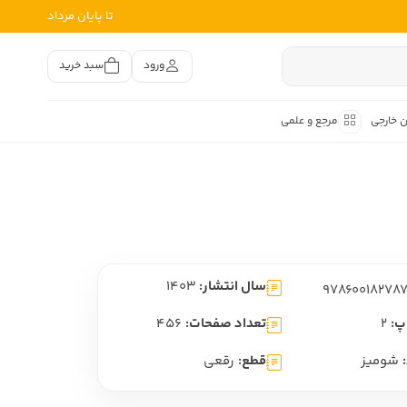
تا پایان مرداد
ورود
سبد خرید
ن خارجی
مرجع و علمی
متون کهن
اصر فارسی
هان
هن فارسی
سال انتشار:
1403
هن فارسی
تفسیر متون کهن
پ:
2
تعداد صفحات:
456
شومیز
قطع:
رقعی