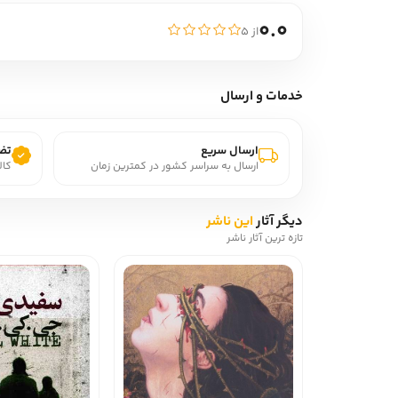
0.0
از ۵
خدمات و ارسال
ارسال سریع
تضم
ارسال به سراسر کشور در کمترین زمان
کال
دیگر آثار
این ناشر
تازه ترین آثار ناشر