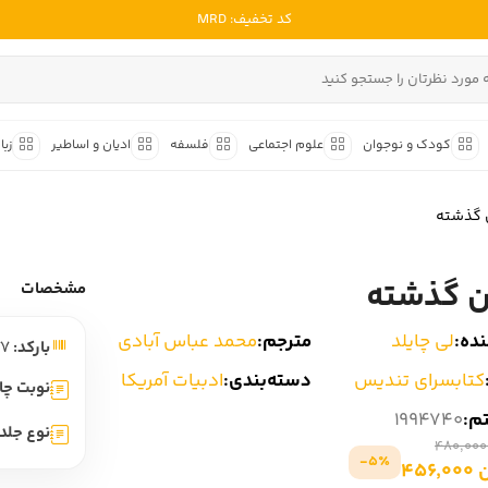
کد تخفیف: MRD
ادبیات ملل
ادبیات ایران
کودک و نوجوان
علوم اجتماعی
فلسفه
ادیان و اساطیر
زبا
ادبیات آمریکا
داستان کوتاه
شعر و 
ادبیات انگلیس
 گذشته
داستان کوتاه ایرانی
شعر مع
ادبیات فرانسه
داستان کوتاه خارجی
شعر ج
ن گذشته
ادبیات ایتالیا
مشخصات
متون ک
ادبیات روسیه
ده:
لی چایلد
مترجم:
محمد عباس آبادی
بارکد:
9786001827877
شعر ک
ادبیات آمریکای لاتین
کتابسرای تندیس
دسته‌بندی:
ادبیات آمریکا
شرح و 
نوبت چا
ادبیات آلمان
تم:
1994740
نوع جلد:
ادبیات ترکیه
5٪-
456
ادبیات آسیا