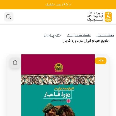
تا 45درصد تخفیف
ادبیات
ادبیات ملل
هنوز جستجویی انجام نشده است.
هنر
ادبیات ایران
صفحه اصلی
همه محصولات
تاریخ ایران
ادبیات آمریکا
تاریخ مردم ایران در دوره قاجار
روانشناسی
ادبیات انگلیس
تاریخ و سیاست
ادبیات فرانسه
5٪-
ادبیات ایتالیا
نشریات
ادبیات روسیه
کودک و نوجوان
ادبیات آمریکای لاتین
علوم اجتماعی
ادبیات آلمان
ادبیات ترکیه
فلسفه
ادبیات آسیا