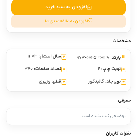
افزودن به سبد خرید
افزودن به علاقه‌مندی‌ها
مشخصات
سال انتشار:
1403
بارکد:
9786002530028
نوبت چاپ:
2
تعداد صفحات:
360
نوع جلد:
گالینگور
قطع:
وزیری
معرفی
توضیحی ثبت نشده است.
نظرات کاربران