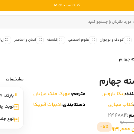
کد تخفیف: MRD
ادبیات ملل
ادبیات ایران
کودک و نوجوان
علوم اجتماعی
فلسفه
ادیان و اساطیر
زبا
ادبیات آمریکا
داستان کوتاه
شعر و 
ادبیات انگلیس
 چهارم
داستان کوتاه ایرانی
شعر مع
ادبیات فرانسه
داستان کوتاه خارجی
شعر ج
ه چهارم
ادبیات ایتالیا
مشخصات
متون ک
ادبیات روسیه
ده:
ربکا یاروس
مترجم:
مهرک ملک مرزبان
بارکد:
9786228387017
شعر ک
ادبیات آمریکای لاتین
کتاب مجازی
دسته‌بندی:
ادبیات آمریکا
شرح و 
نوبت چا
ادبیات آلمان
تم:
1994884
نوع جلد:
ادبیات ترکیه
5٪-
931
ادبیات آسیا