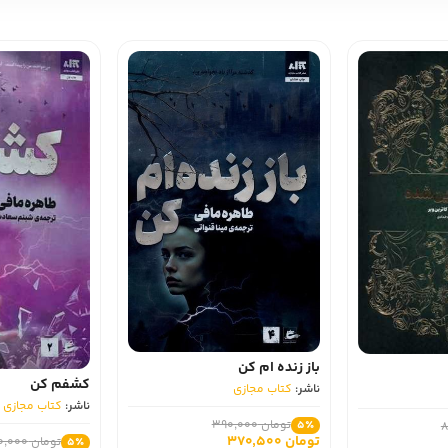
 چهارم
 لذت می‌برید.
سب است؟
باز زنده‌ ام کن
کشفم کن
ناشر:
کتاب مجازی
ناشر:
کتاب مجازی
تومان 390,000
5٪
تومان 370,500
تومان 330,000
5٪