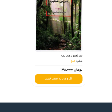
سرزمین عجایب
ناشر:
کنج
تومان 138,000
افزودن به سبد خرید