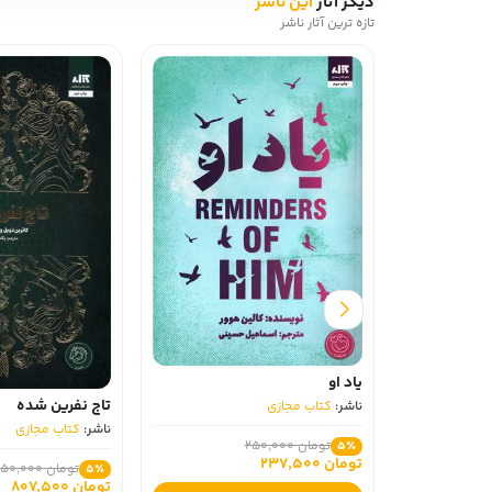
دیگر آثار
این ناشر
تازه ترین آثار ناشر
بیست‌ساله‌های بی‌شماری که پشت دروازه منتظرند تا برای خدمت وارد ربعِ منتخب‌شان بشوند، جزو باهوش‌ترین‌ها و قوی‌ترین‌های نِوار هستند.
درباره ربکا یاروس نویسنده کتاب دسته
ژانرهای مختلف نوشته شده‌اند. عمده شهرت یاروس به انتشار مجموعه‌ای از رمان‌هایی مربوط است که اولین کتاب این مجموعه داستان دسته چهارم است. اگر به رمان‌هایی چون 
یخ
، 
آتش و خون
 و 
چگونه اژدهای خود را تربیت کنید 1
 علاقه‌مندید از خواندن رمان دسته چهارم
کتاب دسته چهارم برای چه کسانی منا
به دلیل وجود صحنه‌های خشونت‌آمیز و رمانتیک، دسته چهارم برای خوانندگان بزرگسال یا نوجوانان مناسب است و نه کودکان.
یاد او
تاج نفرین شده
ناشر:
کتاب مجازی
ناشر:
کتاب مجازی
تومان 250,000
5٪
تومان 237,500
تومان 850,000
5٪
تومان 807,500