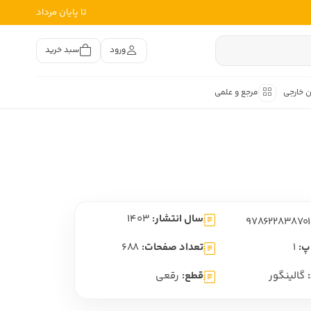
تا پایان مرداد
ورود
سبد خرید
ن خارجی
مرجع و علمی
متون کهن
اصر فارسی
هان
هن فارسی
سال انتشار:
1403
هن فارسی
تفسیر متون کهن
پ:
1
تعداد صفحات:
688
گالینگور
قطع:
رقعی