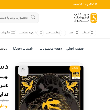
تا 45درصد تخفیف
ادبیات
هنوز جستجویی انجام نشده است.
هنر
ادبیات
هنر
روانشناسی
تاریخ و سیاست
نشریات
روانشناسی
ادبیات ملل
صفحه اصلی
همه محصولات
ادبیات آمریکا
دسته
ادبیات ایران
تاریخ و سیاست
ادبیات آمریکا
دست
نشریات
5٪-
ادبیات انگلیس
نویسن
کودک و نوجوان
ادبیات فرانسه
ناشر:
ادبیات ایتالیا
علوم اجتماعی
کد آی
ادبیات روسیه
تومان 980,000
فلسفه
ادبیات آمریکای لاتین
تومان ,000