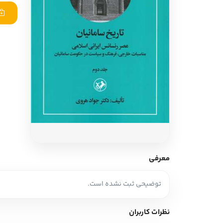
ادبیات آلمان
ادیان و اساطیر
ادبیات ترکیه
زبان خارجی
ادبیات آسیا
مرجع و علمی
سایر کشورهای اروپا
ادبیات
جستار و مقاله
آموزش نویسندگی
نقد ادبی
معرفی
طنز و گزین گویه
توضیحی ثبت نشده است.
زبان شناسی
تاریخ ادبیات
نظرات کاربران
ویرایش و ترجمه