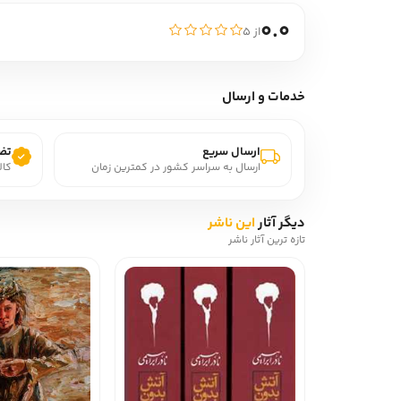
0.0
از ۵
خدمات و ارسال
ارسال سریع
تضم
ارسال به سراسر کشور در کمترین زمان
کال
دیگر آثار
این ناشر
تازه ترین آثار ناشر