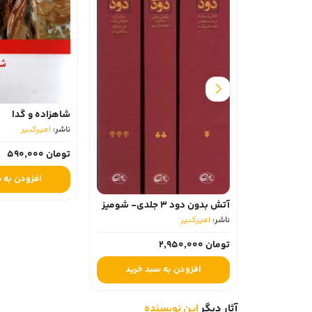
شاهزاده و گدا
ناشر:
امیرکبیر
تومان 590,000
افزودن به 
آتش بدون دود 3 جلدی- شومیز
ناشر:
امیرکبیر
تومان 2,950,000
افزودن به سبد خرید
آثار دیگر
این نویسنده