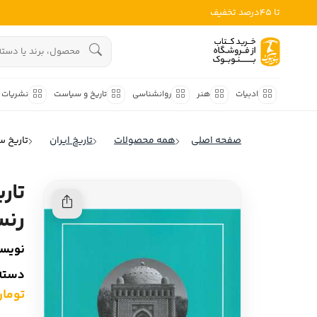
تا 45درصد تخفیف
ادبیات
هنوز جستجویی انجام نشده است.
هنر
ادبیات
هنر
روانشناسی
تاریخ و سیاست
نشریات
روانشناسی
ادبیات ملل
صفحه اصلی
همه محصولات
تاریخ ایران
تاریخ س
ادبیات ایران
تاریخ و سیاست
ادبیات آمریکا
تار
نشریات
ادبیات انگلیس
رنس
کودک و نوجوان
ادبیات فرانسه
نویسن
ادبیات ایتالیا
علوم اجتماعی
دسته‌
ادبیات روسیه
تومان ,000
فلسفه
ادبیات آمریکای لاتین