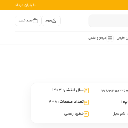
تا پایان مرداد
ورود
سبد خرید
ن خارجی
مرجع و علمی
متون کهن
اصر فارسی
هان
هن فارسی
سال انتشار:
1403
هن فارسی
تفسیر متون کهن
پ:
1
تعداد صفحات:
438
شومیز
قطع:
رقعی