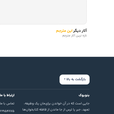
آثار دیگر
این مترجم
تازه ترین آثار مترجم
بازگشت به بالا
بنوبوک
ارتباط با ما
جایی است که در آن خواندن برای‌مان یک وظیفه،
تماس با ما
تعهد، جبر یا ترس از جا ماندن از قافله کتابخوان‌ها
166954875