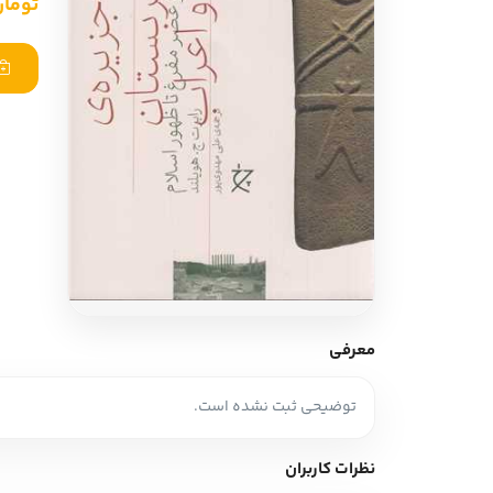
تومان ,000
ادبیات آلمان
ادیان و اساطیر
ادبیات ترکیه
زبان خارجی
ادبیات آسیا
مرجع و علمی
سایر کشورهای اروپا
ادبیات
جستار و مقاله
آموزش نویسندگی
نقد ادبی
معرفی
طنز و گزین گویه
توضیحی ثبت نشده است.
زبان شناسی
تاریخ ادبیات
نظرات کاربران
ویرایش و ترجمه