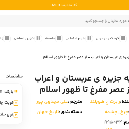
کد تخفیف: MRD
ادبیات ملل
ادبیات ایران
کودک و نوجوان
علوم اجتماعی
فلسفه
ادیان و اساطیر
زبا
ادبیات آمریکا
داستان کوتاه
شعر و 
ادبیات انگلیس
ره ی عربستان و اعراب - از عصر مفرغ تا ظهور اسلام
داستان کوتاه ایرانی
شعر مع
ادبیات فرانسه
داستان کوتاه خارجی
شعر ج
 جزیره ی عربستان و اعراب
ادبیات ایتالیا
مشخصات
متون ک
ادبیات روسیه
ز عصر مفرغ تا ظهور اسلام
بارکد:
9786225250611
شعر ک
ادبیات آمریکای لاتین
ده:
رابرت ج هویلند
مترجم:
علی مهدوی پور
شرح و 
نوبت چا
ادبیات آلمان
چرخ_چشمه
دسته‌بندی:
تاریخ جهان
نوع جلد:
ادبیات ترکیه
تم:
1995034
ادبیات آسیا