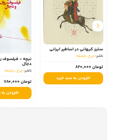
ستیز کیهانی در اساطیر ایرانی
ناشر:
چرخ_چشمه
نیچه - فیلسوف ر
دجال
تومان 820,000
ناشر:
چرخ_چشمه
افزودن به سبد خرید
تومان 780,000
افزودن به 