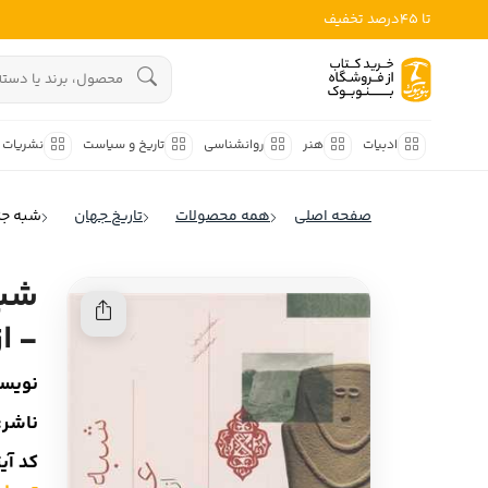
تا 45درصد تخفیف
ادبیات
هنوز جستجویی انجام نشده است.
هنر
ادبیات
هنر
روانشناسی
تاریخ و سیاست
نشریات
روانشناسی
ادبیات ملل
صفحه اصلی
همه محصولات
تاریخ جهان
شبه جزی
ادبیات ایران
تاریخ و سیاست
ادبیات آمریکا
شبه
نشریات
ادبیات انگلیس
- ا
کودک و نوجوان
ادبیات فرانسه
نویسن
ادبیات ایتالیا
علوم اجتماعی
ناشر:
ادبیات روسیه
فلسفه
کد آی
ادبیات آمریکای لاتین