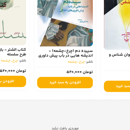
کتاب الشتر - باز
سپیده دم (چرخ-چشمه) -
طرح سلسله
وان شناس و
اندیشه هایی در باب پیش داوری
های اخلاقی
ناشر:
چرخ_چشمه
ناشر:
چرخ_چشمه
تومان 520,000
تومان 520,000
افزودن به
افزودن به سبد خرید
سبد خرید
موردی یافت نشد