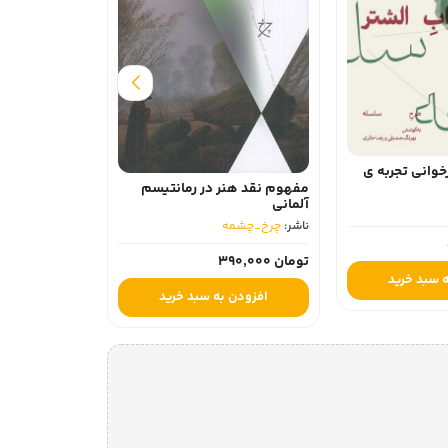
درباره ی شر
ناشر:
چرخ_چشمه
خوانی تجربه‌ ی
تومان 250,000
مفهوم نقد هنر در رمانتیسم
آلمانی
افزودن 
ناشر:
چرخ_چشمه
تومان 390,000
 سبد خرید
افزودن به سبد خرید