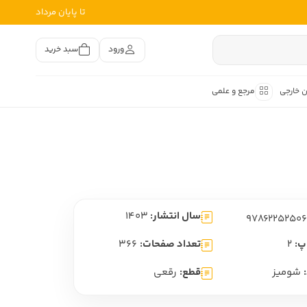
تا پایان مرداد
ورود
سبد خرید
ن خارجی
مرجع و علمی
متون کهن
اصر فارسی
هان
هن فارسی
سال انتشار:
1403
هن فارسی
تفسیر متون کهن
پ:
2
تعداد صفحات:
366
شومیز
قطع:
رقعی