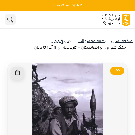
تا 45درصد تخفیف
ادبیات
ادبیات ملل
هنوز جستجویی انجام نشده است.
هنر
ادبیات ایران
صفحه اصلی
همه محصولات
تاریخ جهان
ادبیات آمریکا
جنگ شوروی و افغانستان - تاریخچه ای از آغاز تا پایان
روانشناسی
ادبیات انگلیس
تاریخ و سیاست
ادبیات فرانسه
5٪-
ادبیات ایتالیا
نشریات
ادبیات روسیه
کودک و نوجوان
ادبیات آمریکای لاتین
علوم اجتماعی
ادبیات آلمان
ادبیات ترکیه
فلسفه
ادبیات آسیا