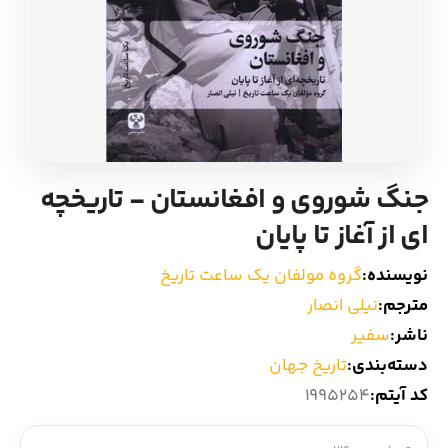
ادیان و اساطیر
سایر کشورهای اروپا
زبان خارجی
داستان کوتاه
مرجع و علمی
شعر و متون کهن
جنگ شوروی و افغانستان - تاریخچه
ادبیات
ای از آغاز تا پایان
زندگینامه
نویسنده:
گروه مولفان یک ساعت تاریخ
مترجم:
نیلی انصار
ادبیات نمایشی
ناشر:
سفیر
دسته‌بندی:
تاریخ جهان
کد آیتم:
1995254