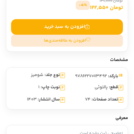
تومان 129,000
5٪-
تومان 122,550
افزودن به سبد خرید
افزودن به علاقه‌مندی‌ها
مشخصات
نوع جلد:
شومیز
بارکد:
9786227073492
قطع:
پالتوئی
نوبت چاپ:
1
تعداد صفحات:
74
سال انتشار:
1403
معرفی
توضیحی ثبت نشده است.