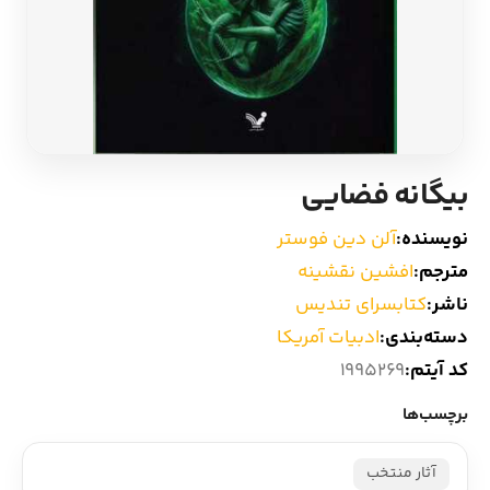
ادیان و اساطیر
سایر کشورهای اروپا
زبان خارجی
داستان کوتاه
مرجع و علمی
شعر و متون کهن
بیگانه فضایی
ادبیات
نویسنده:
آلن دین فوستر
مترجم:
افشین نقشینه
زندگینامه
ناشر:
کتابسرای تندیس
دسته‌بندی:
ادبیات آمریکا
ادبیات نمایشی
کد آیتم:
1995269
برچسب‌ها
آثار منتخب