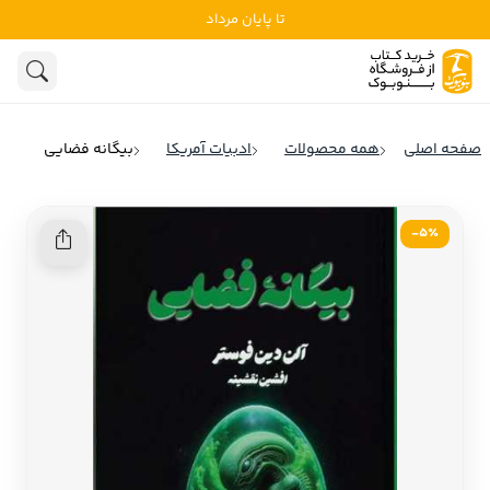
تا پایان مرداد
ادبیات
ادبیات ملل
هنوز جستجویی انجام نشده است.
هنر
ادبیات ایران
صفحه اصلی
همه محصولات
ادبیات آمریکا
بیگانه فضایی
ادبیات آمریکا
روانشناسی
ادبیات انگلیس
5٪-
تاریخ و سیاست
ادبیات فرانسه
ادبیات ایتالیا
نشریات
ادبیات روسیه
کودک و نوجوان
ادبیات آمریکای لاتین
علوم اجتماعی
ادبیات آلمان
ادبیات ترکیه
فلسفه
ادبیات آسیا