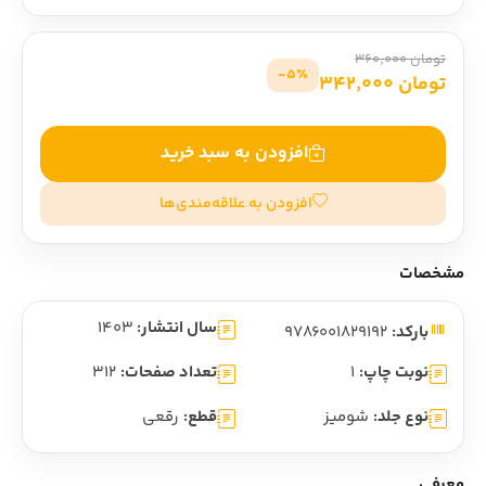
تومان 360,000
5٪-
تومان 342,000
افزودن به سبد خرید
افزودن به علاقه‌مندی‌ها
مشخصات
سال انتشار:
1403
بارکد:
9786001829192
نوبت چاپ:
1
تعداد صفحات:
312
نوع جلد:
شومیز
قطع:
رقعی
معرفی