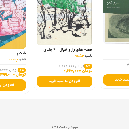
قصه‌ های راز و خیال - 2 جلدی
شکم
ناشر:
چشمه
ناشر:
چشمه
تومان 2,800,000
5٪
تومان 420,000
5٪
تومان 2,660,000
تومان 399,000
سبد خرید
افزودن به سبد خرید
افزودن به
موردی یافت نشد