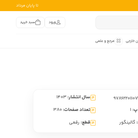
تا پایان مرداد
ورود
سبد خرید
ن خارجی
مرجع و علمی
متون کهن
اصر فارسی
هان
هن فارسی
سال انتشار:
1403
هن فارسی
تفسیر متون کهن
پ:
1
تعداد صفحات:
380
گالینگور
قطع:
رقعی