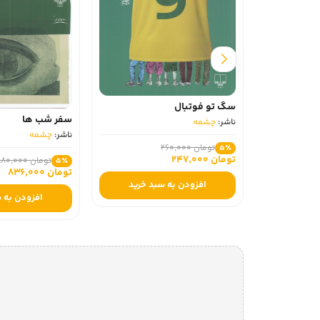
سگ تو فوتبال
سفر شب‌ ها
ناشر:
چشمه
ناشر:
چشمه
تومان 260,000
5٪
تومان 247,000
تومان 880,000
5٪
تومان 836,000
افزودن به سبد خرید
افزودن به 