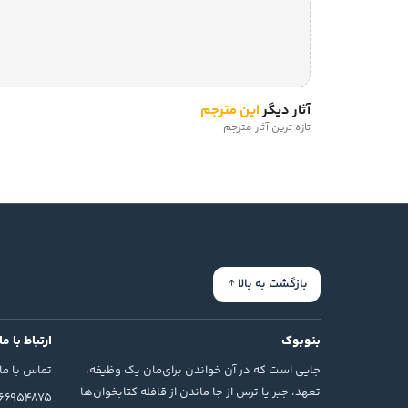
آثار دیگر
این مترجم
تازه ترین آثار مترجم
بازگشت به بالا
بنوبوک
ارتباط با ما
جایی است که در آن خواندن برای‌مان یک وظیفه،
تماس با ما
تعهد، جبر یا ترس از جا ماندن از قافله کتابخوان‌ها
166954875