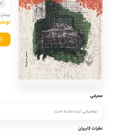
ای
ادبیات آلمان
ادیان و اساطیر
ادبیات ترکیه
تومان 440,000
زبان خارجی
تومان ,000
ادبیات آسیا
مرجع و علمی
سایر کشورهای اروپا
ادبیات
جستار و مقاله
آموزش نویسندگی
نقد ادبی
معرفی
طنز و گزین گویه
توضیحی ثبت نشده است.
زبان شناسی
تاریخ ادبیات
نظرات کاربران
ویرایش و ترجمه