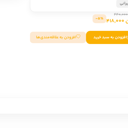
رانی
سایر کشورهای اروپا
5٪-
418
داستان کوتاه
افزودن به علاقه‌مندی‌ها
افزودن به سبد خرید
شعر و متون کهن
زندگینامه
ادبیات
ادبیات
زندگینامه و خاطرات
نمایشن
زندگینامه
سفرنامه
یادداشت‌ها و نامه‌ها
ادبیات نمایشی