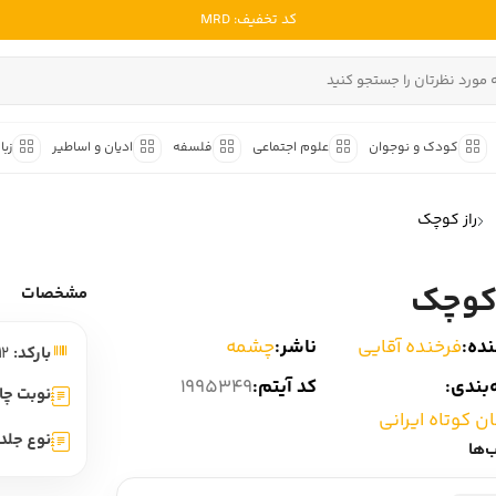
کد تخفیف: MRD
ادبیات ملل
ادبیات ایران
کودک و نوجوان
علوم اجتماعی
فلسفه
ادیان و اساطیر
زبا
ادبیات آمریکا
داستان کوتاه
شعر و 
ادبیات انگلیس
راز کوچک
داستان کوتاه ایرانی
شعر مع
ادبیات فرانسه
داستان کوتاه خارجی
شعر ج
 کوچک
ادبیات ایتالیا
مشخصات
متون ک
ادبیات روسیه
ده:
فرخنده آقایی
ناشر:
چشمه
بارکد:
9786220110712
شعر ک
ادبیات آمریکای لاتین
بندی:
کد آیتم:
1995349
شرح و 
نوبت چا
ادبیات آلمان
ن کوتاه ایرانی
نوع جلد:
‌ها
ادبیات ترکیه
ادبیات آسیا