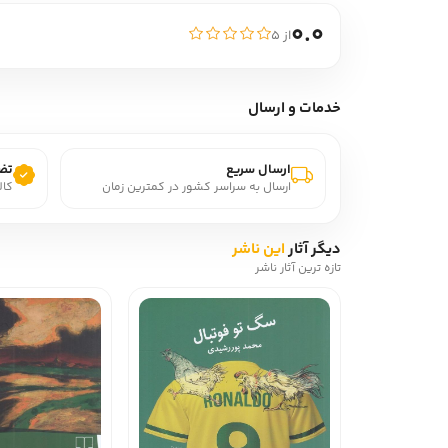
0.0
از ۵
خدمات و ارسال
ارسال سریع
تضم
ارسال به سراسر کشور در کمترین زمان
کال
دیگر آثار
این ناشر
تازه ترین آثار ناشر