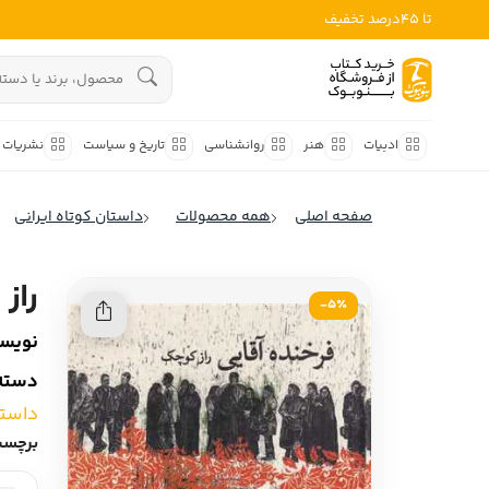
تا 45درصد تخفیف
ادبیات
هنوز جستجویی انجام نشده است.
هنر
ادبیات
هنر
روانشناسی
تاریخ و سیاست
نشریات
روانشناسی
ادبیات ملل
صفحه اصلی
همه محصولات
داستان کوتاه ایرانی
ادبیات ایران
تاریخ و سیاست
ادبیات آمریکا
راز
نشریات
5٪-
ادبیات انگلیس
نویسن
کودک و نوجوان
ادبیات فرانسه
دسته‌
ادبیات ایتالیا
علوم اجتماعی
داستا
ادبیات روسیه
برچسب
فلسفه
ادبیات آمریکای لاتین