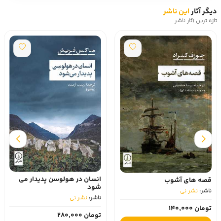
دیگر آثار
این ناشر
تازه ترین آثار ناشر
انسان در هولوسن پدیدار می
قصه های آشوب
شود
ناشر:
نشر نی
ناشر:
نشر نی
تومان 140,000
تومان 280,000