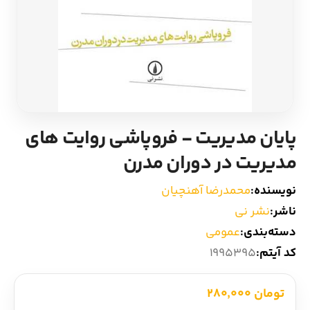
ادیان و اساطیر
سایر کشورهای اروپا
زبان خارجی
داستان کوتاه
مرجع و علمی
شعر و متون کهن
پایان مدیریت - فروپاشی روایت های
ادبیات
مدیریت در دوران مدرن
زندگینامه
نویسنده:
محمدرضا آهنچیان
ناشر:
نشر نی
ادبیات نمایشی
دسته‌بندی:
عمومی
کد آیتم:
1995395
تومان 280,000