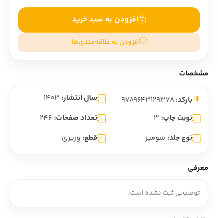
افزودن به سبد خرید
افزودن به علاقه‌مندی‌ها
مشخصات
سال انتشار:
1403
بارکد:
9789643129378
نوبت چاپ:
3
تعداد صفحات:
246
نوع جلد:
شومیز
قطع:
وزیری
معرفی
توضیحی ثبت نشده است.