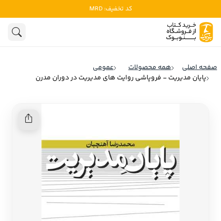
کد تخفیف: MRD
ادبیات
ادبیات ملل
هنوز جستجویی انجام نشده است.
هنر
ادبیات ایران
صفحه اصلی
همه محصولات
عمومی
ادبیات آمریکا
پایان مدیریت - فروپاشی روایت های مدیریت در دوران مدرن
روانشناسی
ادبیات انگلیس
تاریخ و سیاست
ادبیات فرانسه
ادبیات ایتالیا
نشریات
ادبیات روسیه
کودک و نوجوان
ادبیات آمریکای لاتین
علوم اجتماعی
ادبیات آلمان
ادبیات ترکیه
فلسفه
ادبیات آسیا