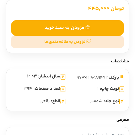
تومان 445,000
افزودن به سبد خرید
افزودن به علاقه‌مندی‌ها
مشخصات
سال انتشار:
1403
بارکد:
9786228089492
نوبت چاپ:
1
تعداد صفحات:
394
نوع جلد:
شومیز
قطع:
رقعی
معرفی