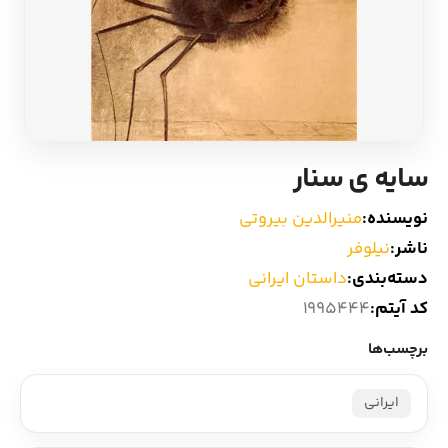
ادیان و اساطیر
سایر کشورهای اروپا
زبان خارجی
داستان کوتاه
مرجع و علمی
شعر و متون کهن
سایه ی سنار
ادبیات
نویسنده:
منیرالدین بیروتی
ناشر:
نیلوفر
زندگینامه
دسته‌بندی:
داستان ایرانی
کد آیتم:
1995444
ادبیات نمایشی
برچسب‌ها
ایرانی