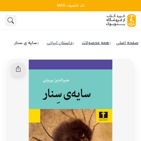
کد تخفیف: MRD
ادبیات
ادبیات ملل
هنوز جستجویی انجام نشده است.
هنر
ادبیات ایران
صفحه اصلی
همه محصولات
داستان ایرانی
سایه ی سنار
ادبیات آمریکا
روانشناسی
ادبیات انگلیس
تاریخ و سیاست
ادبیات فرانسه
ادبیات ایتالیا
نشریات
ادبیات روسیه
کودک و نوجوان
ادبیات آمریکای لاتین
علوم اجتماعی
ادبیات آلمان
ادبیات ترکیه
فلسفه
ادبیات آسیا