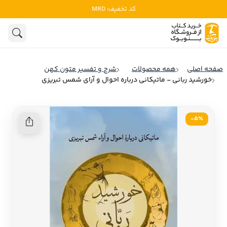
کد تخفیف: MRD
ادبیات
ادبیات ملل
هنوز جستجویی انجام نشده است.
هنر
ادبیات ایران
صفحه اصلی
همه محصولات
شرح و تفسیر متون کهن
ادبیات آمریکا
خورشید ربانی - ماتیکانی درباره احوال و آرای شمس تبریزی
روانشناسی
ادبیات انگلیس
تاریخ و سیاست
ادبیات فرانسه
5٪-
ادبیات ایتالیا
نشریات
ادبیات روسیه
کودک و نوجوان
ادبیات آمریکای لاتین
علوم اجتماعی
ادبیات آلمان
ادبیات ترکیه
فلسفه
ادبیات آسیا