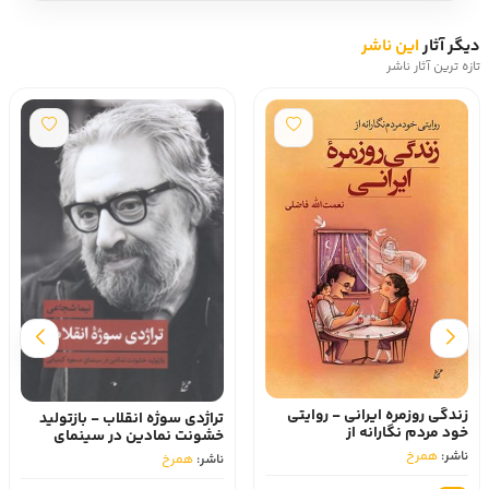
دیگر آثار
این ناشر
تازه ترین آثار ناشر
زندگی روزمره ایرانی - روایتی
تراژدی سوژه‌ انقلاب - بازتولید
خود مردم نگارانه از
خشونت نمادین در سینمای
مسعود کیمیایی
ناشر:
همرخ
ناشر:
همرخ