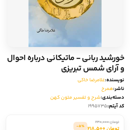
ادیان و اساطیر
سایر کشورهای اروپا
زبان خارجی
داستان کوتاه
مرجع و علمی
شعر و متون کهن
خورشید ربانی - ماتیکانی درباره احوال
ادبیات
و آرای شمس تبریزی
زندگینامه
نویسنده:
غلامرضا خاکی
ناشر:
همرخ
ادبیات نمایشی
دسته‌بندی:
شرح و تفسیر متون کهن
کد آیتم:
1995735
تومان 230,000
5٪-
تومان 218,500