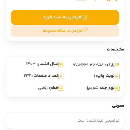
افزودن به سبد خرید
افزودن به علاقه‌مندی‌ها
مشخصات
سال انتشار:
1403
بارکد:
9786229138458
نوبت چاپ:
1
تعداد صفحات:
232
نوع جلد:
شومیز
قطع:
رقعی
معرفی
توضیحی ثبت نشده است.