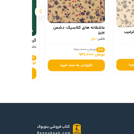
لاسیک: دشمن
گرم شدن زمین (جان کلام/افق)
ناشر:
افق
تومان 495,000
5٪
تومان 470,250
 سبد خرید
افزودن به سبد خرید