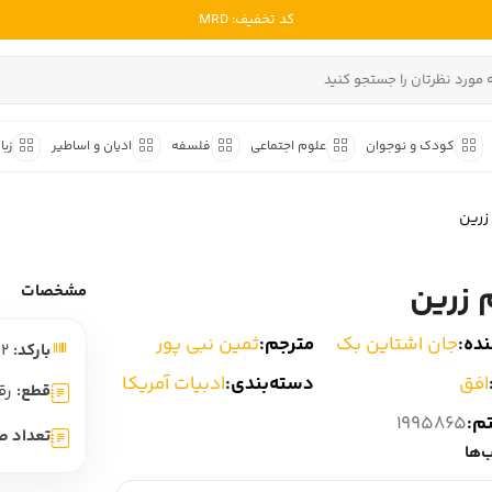
کد تخفیف: MRD
ادبیات ملل
ادبیات ایران
کودک و نوجوان
علوم اجتماعی
فلسفه
ادیان و اساطیر
زبا
ادبیات آمریکا
داستان کوتاه
شعر و 
ادبیات انگلیس
زرین
داستان کوتاه ایرانی
شعر مع
ادبیات فرانسه
داستان کوتاه خارجی
شعر ج
 زرین
ادبیات ایتالیا
مشخصات
متون ک
ادبیات روسیه
ده:
جان اشتاین بک
مترجم:
ثمین نبی پور
بارکد:
9786223321412
شعر ک
ادبیات آمریکای لاتین
افق
دسته‌بندی:
ادبیات آمریکا
شرح و 
قطع:
رق
ادبیات آلمان
تم:
1995865
تعداد ص
ادبیات ترکیه
‌ها
ادبیات آسیا