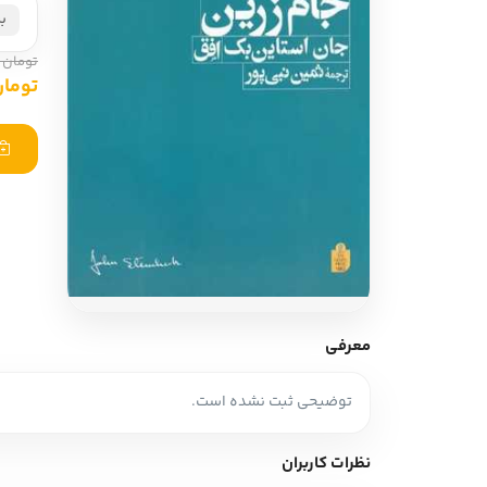
ادبیات آلمان
ادیان و اساطیر
ب
ادبیات ترکیه
تومان 800,000
زبان خارجی
تومان ,000
ادبیات آسیا
مرجع و علمی
سایر کشورهای اروپا
ادبیات
جستار و مقاله
آموزش نویسندگی
نقد ادبی
معرفی
طنز و گزین گویه
توضیحی ثبت نشده است.
زبان شناسی
تاریخ ادبیات
نظرات کاربران
ویرایش و ترجمه