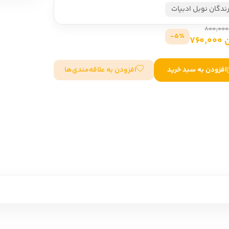
رندگان نوبل ادبیات
سایر کشورهای اروپا
5٪-
760
داستان کوتاه
افزودن به علاقه‌مندی‌ها
افزودن به سبد خرید
شعر و متون کهن
زندگینامه
ادبیات
ادبیات
زندگینامه و خاطرات
نمایشن
زندگینامه
سفرنامه
یادداشت‌ها و نامه‌ها
ادبیات نمایشی