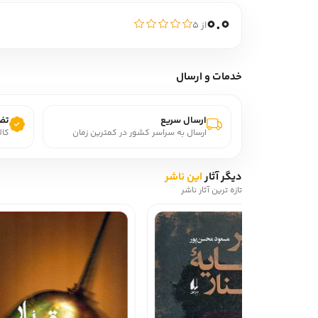
0.0
از ۵
خدمات و ارسال
ارسال سریع
تضم
ارسال به سراسر کشور در کمترین زمان
کال
دیگر آثار
این ناشر
تازه ترین آثار ناشر