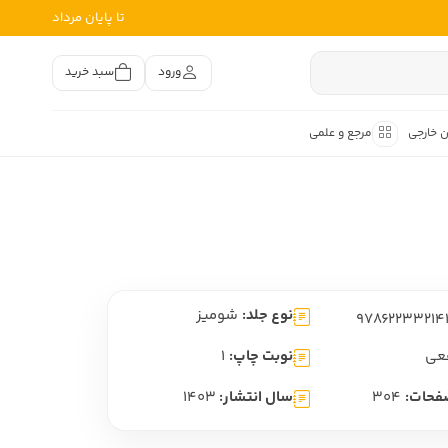
تا پایان مرداد
ورود
سبد خرید
ن خارجی
مرجع و علمی
متون کهن
اصر فارسی
هان
هن فارسی
نوع جلد:
شومیز
هن فارسی
تفسیر متون کهن
عی
نوبت چاپ:
1
فحات:
304
سال انتشار:
1403