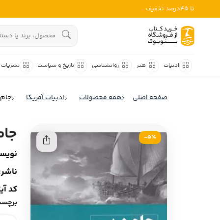
تا 45درصد تخفیف
ادبیات
هنوز جستجویی انجام نشده است.
هنر
ادبیات
هنر
روانشناسی
تاریخ و سیاست
نشریات
روانشناسی
ادبیات ملل
صفحه اصلی
همه محصولات
ادبیات آمریکا
جام 
ادبیات ایران
تاریخ و سیاست
ادبیات آمریکا
جام
نشریات
5٪-
ادبیات انگلیس
نویسن
کودک و نوجوان
ادبیات فرانسه
ناشر:
ادبیات ایتالیا
علوم اجتماعی
کد آی
ادبیات روسیه
برچسب
فلسفه
ادبیات آمریکای لاتین