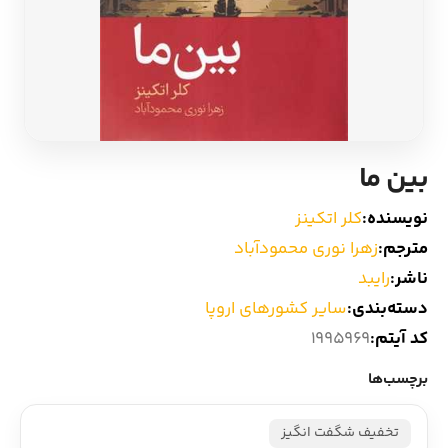
ادیان و اساطیر
سایر کشورهای اروپا
زبان خارجی
داستان کوتاه
مرجع و علمی
شعر و متون کهن
بین ما
ادبیات
نویسنده:
کلر اتکینز
مترجم:
زهرا نوری محمودآباد
زندگینامه
ناشر:
رایبد
دسته‌بندی:
سایر کشورهای اروپا
ادبیات نمایشی
کد آیتم:
1995969
برچسب‌ها
تخفیف شگفت انگیز