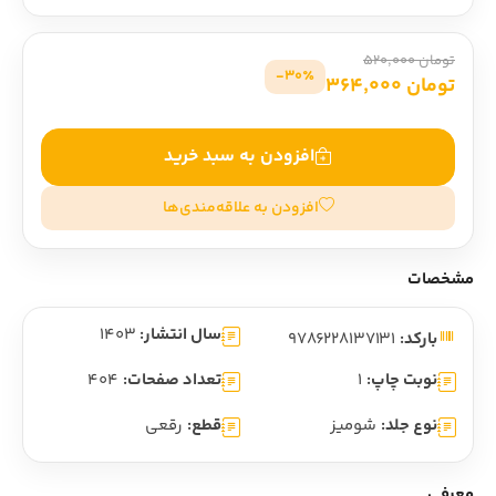
تومان 520,000
30٪-
تومان 364,000
افزودن به سبد خرید
افزودن به علاقه‌مندی‌ها
مشخصات
سال انتشار:
1403
بارکد:
9786228137131
نوبت چاپ:
1
تعداد صفحات:
404
نوع جلد:
شومیز
قطع:
رقعی
معرفی