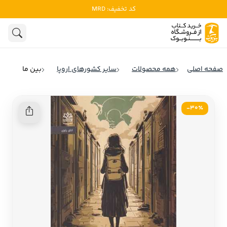
کد تخفیف: MRD
ادبیات
ادبیات ملل
هنوز جستجویی انجام نشده است.
هنر
ادبیات ایران
صفحه اصلی
همه محصولات
سایر کشورهای اروپا
بین ما
ادبیات آمریکا
روانشناسی
ادبیات انگلیس
30٪-
تاریخ و سیاست
ادبیات فرانسه
ادبیات ایتالیا
نشریات
ادبیات روسیه
کودک و نوجوان
ادبیات آمریکای لاتین
علوم اجتماعی
ادبیات آلمان
ادبیات ترکیه
فلسفه
ادبیات آسیا