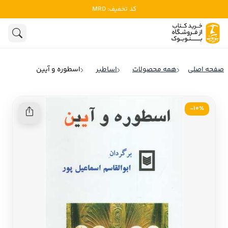
کد تخفیف: MRD
ادبیات
ادبیات ملل
هنوز جستجویی انجام نشده است.
هنر
ادبیات ایران
صفحه اصلی
همه محصولات
اساطیر
اسطوره و آیین
ادبیات آمریکا
روانشناسی
ادبیات انگلیس
10٪-
تاریخ و سیاست
ادبیات فرانسه
ادبیات ایتالیا
نشریات
ادبیات روسیه
کودک و نوجوان
ادبیات آمریکای لاتین
علوم اجتماعی
ادبیات آلمان
ادبیات ترکیه
فلسفه
ادبیات آسیا