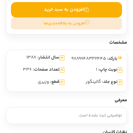
افزودن به سبد خرید
افزودن به علاقه‌مندی‌ها
مشخصات
سال انتشار:
1388
بارکد:
9789648332445
نوبت چاپ:
1
تعداد صفحات:
336
نوع جلد:
گالینگور
قطع:
وزیری
معرفی
توضیحی ثبت نشده است.
نظرات کاربران