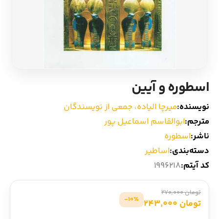
ادیان و اساطیر
سایر کشورهای اروپا
زبان خارجی
داستان کوتاه
مرجع و علمی
شعر و متون کهن
اسطوره و آیین
ادبیات
نویسنده:
میرچا الیاده، جمعی از نویسندگان
مترجم:
ابوالقاسم اسماعیل پور
زندگینامه
ناشر:
اسطوره
دسته‌بندی:
اساطیر
ادبیات نمایشی
کد آیتم:
1996218
تومان 270,000
10٪-
تومان 243,000