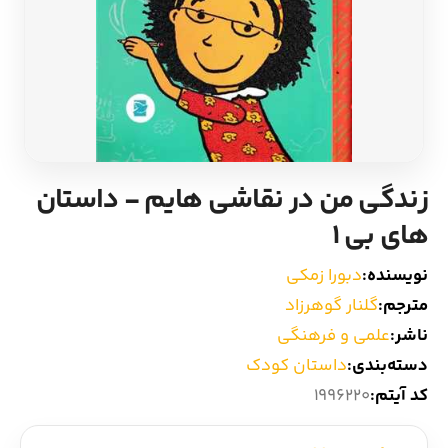
ادیان و اساطیر
سایر کشورهای اروپا
زبان خارجی
داستان کوتاه
مرجع و علمی
شعر و متون کهن
زندگی من در نقاشی هایم - داستان
ادبیات
های بی 1
زندگینامه
نویسنده:
دبورا زمکی
مترجم:
گلنار گوهرزاد
ادبیات نمایشی
ناشر:
علمی و فرهنگی
دسته‌بندی:
داستان کودک
کد آیتم:
1996220