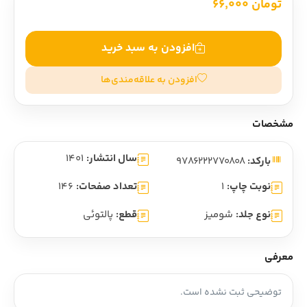
تومان 66,000
افزودن به سبد خرید
افزودن به علاقه‌مندی‌ها
مشخصات
سال انتشار:
1401
بارکد:
9786222770808
نوبت چاپ:
1
تعداد صفحات:
146
نوع جلد:
شومیز
قطع:
پالتوئی
معرفی
توضیحی ثبت نشده است.