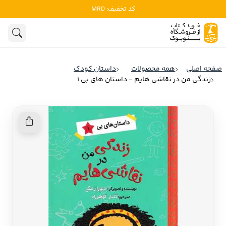
کد تخفیف: MRD
ادبیات
ادبیات ملل
هنوز جستجویی انجام نشده است.
هنر
ادبیات ایران
صفحه اصلی
همه محصولات
داستان کودک
ادبیات آمریکا
زندگی من در نقاشی هایم - داستان های بی 1
روانشناسی
ادبیات انگلیس
تاریخ و سیاست
ادبیات فرانسه
ادبیات ایتالیا
نشریات
ادبیات روسیه
کودک و نوجوان
ادبیات آمریکای لاتین
علوم اجتماعی
ادبیات آلمان
ادبیات ترکیه
فلسفه
ادبیات آسیا