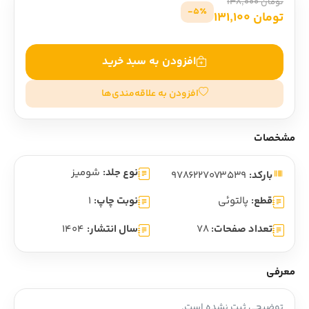
تومان 138,000
5٪-
تومان 131,100
افزودن به سبد خرید
افزودن به علاقه‌مندی‌ها
مشخصات
نوع جلد:
شومیز
بارکد:
9786227073539
قطع:
پالتوئی
نوبت چاپ:
1
تعداد صفحات:
78
سال انتشار:
1404
معرفی
توضیحی ثبت نشده است.