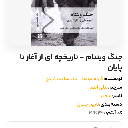
ادیان و اساطیر
سایر کشورهای اروپا
زبان خارجی
داستان کوتاه
مرجع و علمی
شعر و متون کهن
جنگ ویتنام - تاریخچه ای از آغاز تا
ادبیات
پایان
زندگینامه
نویسنده:
گروه مولفان یک ساعت تاریخ
مترجم:
نیلی انصار
ادبیات نمایشی
ناشر:
سفیر
دسته‌بندی:
تاریخ جهان
کد آیتم:
1996230