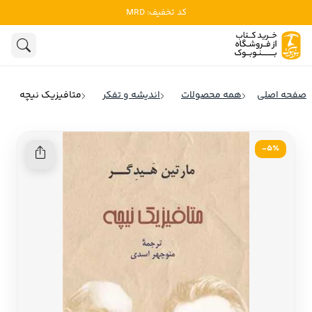
کد تخفیف: MRD
ادبیات
ادبیات ملل
هنوز جستجویی انجام نشده است.
هنر
ادبیات ایران
صفحه اصلی
همه محصولات
اندیشه و تفکر
متافیزیک نیچه
ادبیات آمریکا
روانشناسی
ادبیات انگلیس
5٪-
تاریخ و سیاست
ادبیات فرانسه
ادبیات ایتالیا
نشریات
ادبیات روسیه
کودک و نوجوان
ادبیات آمریکای لاتین
علوم اجتماعی
ادبیات آلمان
ادبیات ترکیه
فلسفه
ادبیات آسیا