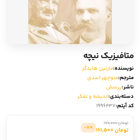
ادیان و اساطیر
سایر کشورهای اروپا
زبان خارجی
داستان کوتاه
مرجع و علمی
شعر و متون کهن
متافیزیک نیچه
ادبیات
نویسنده:
مارتین هایدگر
مترجم:
منوچهر اسدی
زندگینامه
ناشر:
پرسش
دسته‌بندی:
اندیشه و تفکر
ادبیات نمایشی
کد آیتم:
1996237
تومان 170,000
5٪-
تومان 161,500