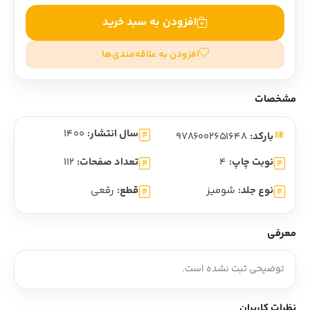
افزودن به سبد خرید
افزودن به علاقه‌مندی‌ها
مشخصات
سال انتشار:
1400
بارکد:
9786002651648
نوبت چاپ:
4
تعداد صفحات:
112
نوع جلد:
شومیز
قطع:
رقعی
معرفی
توضیحی ثبت نشده است.
نظرات کاربران