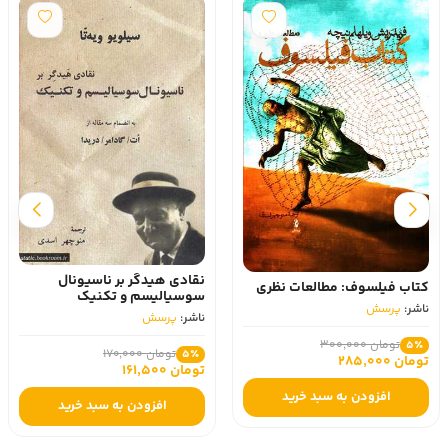
نقادی هیدگر بر ناسیونال
کتاب فیلسوف: مطالعات نظری
سوسیالیسم و تکنیک
ناشر:
پرسش
ناشر:
پرسش
تومان 300,000
5٪
تومان 170,000
5٪
تومان 285,000
تومان 161,500
افزودن به سبد خرید
افزودن به سبد خرید