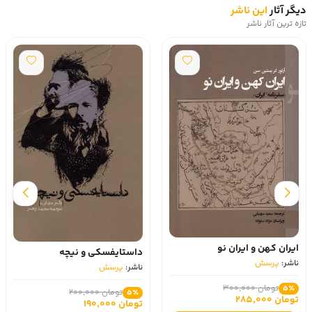
دیگر آثار
این ناشر
تازه ترین آثار ناشر
ایران کهن و ایران نو
داستایفسکی و نیچه
ناشر:
پرسش
ناشر:
پرسش
تومان 300,000
5٪
تومان 200,000
5٪
تومان 285,000
تومان 190,000