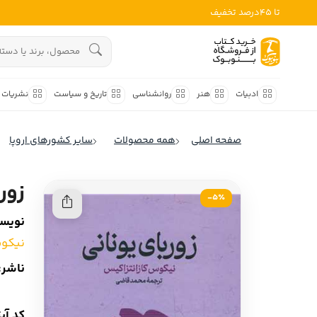
تا 45درصد تخفیف
ادبیات
هنوز جستجویی انجام نشده است.
هنر
ادبیات
هنر
روانشناسی
تاریخ و سیاست
نشریات
روانشناسی
ادبیات ملل
صفحه اصلی
همه محصولات
سایر کشورهای اروپا
ادبیات ایران
تاریخ و سیاست
ادبیات آمریکا
زور
نشریات
5٪-
ادبیات انگلیس
نویسن
کودک و نوجوان
ادبیات فرانسه
نیکوس
ادبیات ایتالیا
علوم اجتماعی
ناشر:
ادبیات روسیه
فلسفه
ادبیات آمریکای لاتین
کد آی