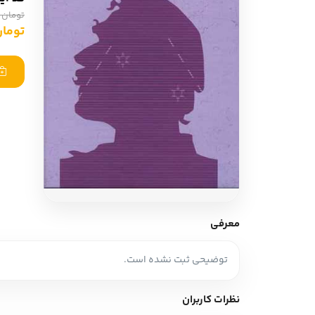
ادبیات آلمان
ادیان و اساطیر
تومان 1,100,000
تومان 5,000
ادبیات ترکیه
زبان خارجی
ادبیات آسیا
مرجع و علمی
سایر کشورهای اروپا
ادبیات
جستار و مقاله
آموزش نویسندگی
نقد ادبی
معرفی
طنز و گزین گویه
توضیحی ثبت نشده است.
زبان شناسی
تاریخ ادبیات
نظرات کاربران
ویرایش و ترجمه