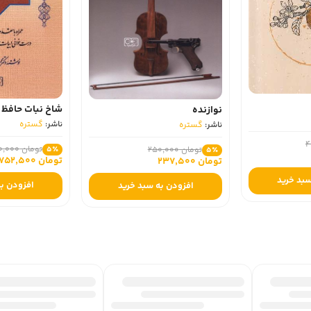
شاخ نبات حافظ - شرح غ
نوازنده
ناشر:
گستره
ناشر:
گستره
تومان 3,950,000
تومان 250,000
5٪
5٪
تومان 3,752,500
تومان 237,500
د
افزودن به سبد خر
افزودن به سبد خرید