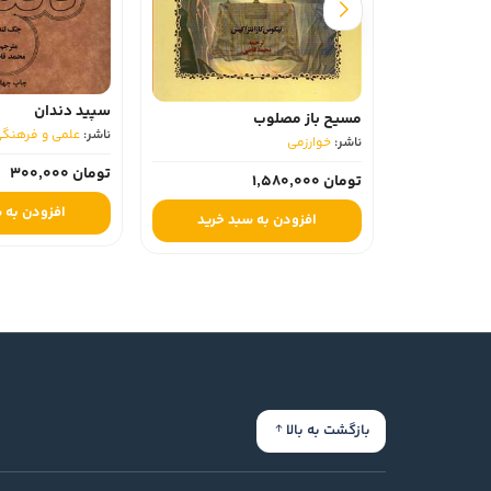
سپید دندان
مسیح باز مصلوب
ناشر:
علمی و فرهنگی
ناشر:
خوارزمی
تومان 300,000
تومان 1,580,000
افزودن به س
افزودن به سبد خرید
بازگشت به بالا