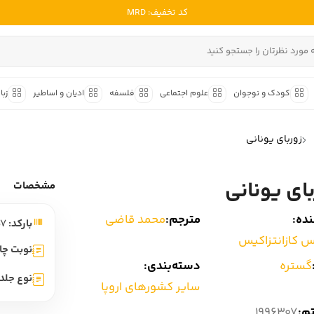
کد تخفیف: MRD
ادبیات ملل
ادبیات ایران
کودک و نوجوان
علوم اجتماعی
فلسفه
ادیان و اساطیر
زبا
ادبیات آمریکا
داستان کوتاه
شعر و 
ادبیات انگلیس
زوربای یونانی
داستان کوتاه ایرانی
شعر مع
ادبیات فرانسه
داستان کوتاه خارجی
شعر ج
بای یونانی
ادبیات ایتالیا
مشخصات
متون ک
ادبیات روسیه
ده:
مترجم:
محمد قاضی
بارکد:
9786229093757
شعر ک
ادبیات آمریکای لاتین
 کازانتزاکیس
شرح و 
نوبت چا
ادبیات آلمان
گستره
دسته‌بندی:
نوع جلد:
ادبیات ترکیه
سایر کشورهای اروپا
ادبیات آسیا
تم:
1996307