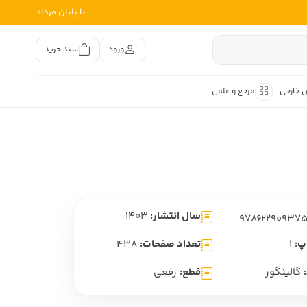
تا پایان مرداد
ورود
سبد خرید
ن خارجی
مرجع و علمی
متون کهن
اصر فارسی
هان
هن فارسی
سال انتشار:
1403
هن فارسی
تفسیر متون کهن
پ:
1
تعداد صفحات:
438
گالینگور
قطع:
رقعی