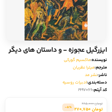
ادیان و اساطیر
سایر کشورهای اروپا
زبان خارجی
داستان کوتاه
مرجع و علمی
شعر و متون کهن
ایزرگیل عجوزه - و داستان های دیگر
ادبیات
نویسنده:
ماکسیم گورکی
زندگینامه
مترجم:
میترا نظریان
ناشر:
نشر مد
ادبیات نمایشی
دسته‌بندی:
ادبیات روسیه
کد آیتم:
1997066
تومان 285,000
5٪-
تومان 270,750