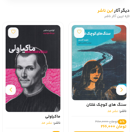
دیگر آثار
این ناشر
تازه ترین آثار ناشر
سنگ های کوچک غلتان
ناشر:
نشر مد
ماکیاولی
تومان 280,000
5٪
ناشر:
نشر مد
تومان 266,000