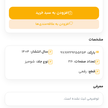
افزودن به سبد خرید
افزودن به علاقه‌مندی‌ها
مشخصات
سال انتشار:
1404
بارکد:
9786229255254
تعداد صفحات:
216
نوع جلد:
شومیز
قطع:
رقعی
معرفی
توضیحی ثبت نشده است.