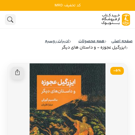
کد تخفیف: MRD
ادبیات
ادبیات ملل
هنوز جستجویی انجام نشده است.
هنر
ادبیات ایران
صفحه اصلی
همه محصولات
ادبیات روسیه
ادبیات آمریکا
ایزرگیل عجوزه - و داستان های دیگر
روانشناسی
ادبیات انگلیس
تاریخ و سیاست
ادبیات فرانسه
5٪-
ادبیات ایتالیا
نشریات
ادبیات روسیه
کودک و نوجوان
ادبیات آمریکای لاتین
علوم اجتماعی
ادبیات آلمان
ادبیات ترکیه
فلسفه
ادبیات آسیا