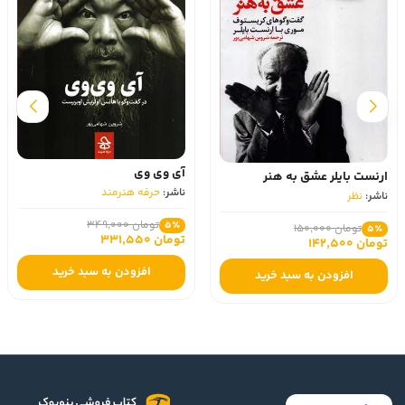
آی وی وی
ارنست بایلر عشق به هنر
ناشر:
حرفه هنرمند
ناشر:
نظر
تومان 349,000
5٪
تومان 150,000
5٪
تومان 331,550
تومان 142,500
افزودن به سبد خرید
افزودن به سبد خرید