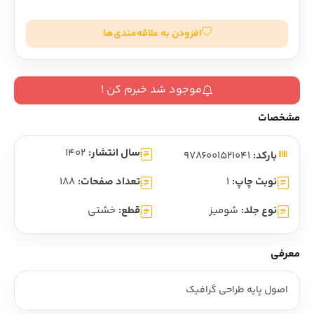
افزودن به علاقه‌مندی‌ها
موجود شد خبرم کن !
مشخصات
سال انتشار:
1402
بارکد:
9786001521041
نوبت چاپ:
1
تعداد صفحات:
188
نوع جلد:
شومیز
قطع:
خشتی
معرفی
اصول پایه طراحی گرافیک