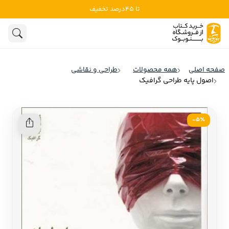
تا 45درصد تخفیف
ادبیات
ادبیات ملل
هنوز جستجویی انجام نشده است.
هنر
ادبیات ایران
صفحه اصلی
همه محصولات
طراحی و نقاشی
ادبیات آمریکا
اصول پایه طراحی گرافیک
روانشناسی
ادبیات انگلیس
تاریخ و سیاست
ادبیات فرانسه
5٪-
ادبیات ایتالیا
نشریات
ادبیات روسیه
کودک و نوجوان
ادبیات آمریکای لاتین
علوم اجتماعی
ادبیات آلمان
ادبیات ترکیه
فلسفه
ادبیات آسیا