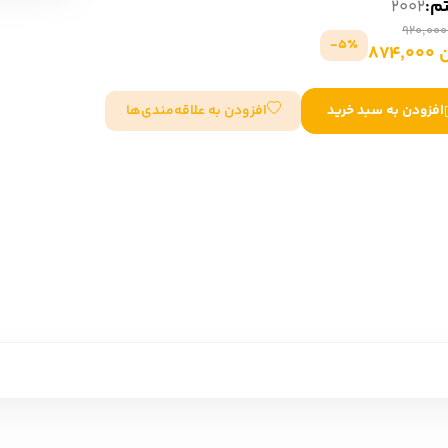
تم:
2002
سایر کشورهای اروپا
5٪-
874
داستان کوتاه
افزودن به علاقه‌مندی‌ها
افزودن به سبد خرید
شعر و متون کهن
زندگینامه
ادبیات
ادبیات
زندگینامه و خاطرات
نمایشن
زندگینامه
سفرنامه
یادداشت‌ها و نامه‌ها
ادبیات نمایشی