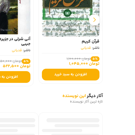
آنی شرلی در جزیر
قرآن کریم
جیبی
ناشر:
قدیانی
ناشر:
قدیانی
تومان 1,100,000
5٪
تومان 550,000
5٪
تومان 1,045,000
تومان 522,500
افزودن به سبد خرید
افزودن به 
آثار دیگر
این نویسنده
تازه ترین آثار نویسنده