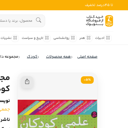
تا 45درصد تخفیف
ادبیات
هنوز جستجویی انجام نشده است.
هنر
ادبیات
هنر
روانشناسی
تاریخ و سیاست
نشریات
روانشناسی
ادبیات ملل
صفحه اصلی
همه محصولات
کودک
مجموعه دا
ادبیات ایران
تاریخ و سیاست
ادبیات آمریکا
مجم
نشریات
5٪-
ادبیات انگلیس
کود
کودک و نوجوان
ادبیات فرانسه
نویسن
ادبیات ایتالیا
علوم اجتماعی
جمعی 
ادبیات روسیه
فلسفه
ناشر:
ادبیات آمریکای لاتین