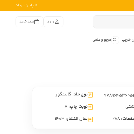
تا پایان مرداد
ورود
سبد خرید
ن خارجی
مرجع و علمی
متون کهن
اصر فارسی
هان
هن فارسی
نوع جلد:
گالینگور
هن فارسی
تفسیر متون کهن
تی
نوبت چاپ:
18
فحات:
288
سال انتشار:
1403