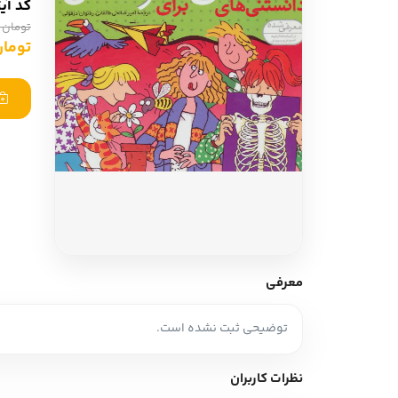
کد آی
ادبیات آلمان
ادیان و اساطیر
تومان 920,000
ادبیات ترکیه
تومان ,000
زبان خارجی
ادبیات آسیا
مرجع و علمی
سایر کشورهای اروپا
ادبیات
جستار و مقاله
آموزش نویسندگی
نقد ادبی
معرفی
طنز و گزین گویه
توضیحی ثبت نشده است.
زبان شناسی
تاریخ ادبیات
نظرات کاربران
ویرایش و ترجمه