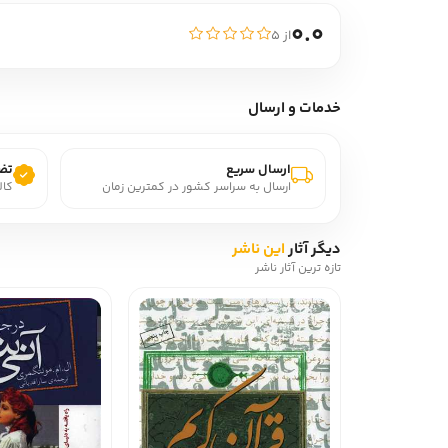
0.0
از ۵
خدمات و ارسال
ارسال سریع
تضم
ارسال به سراسر کشور در کمترین زمان
کال
دیگر آثار
این ناشر
تازه ترین آثار ناشر